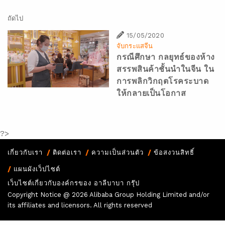
ถัดไป
15/05/2020
จับกระแสจีน
กรณีศึกษา กลยุทธ์ของห้าง
สรรพสินค้าชั้นนำในจีน ใน
การพลิกวิกฤตโรคระบาด
ให้กลายเป็นโอกาส
?>
เกี่ยวกับเรา
ติดต่อเรา
ความเป็นส่วนตัว
ข้อสงวนสิทธิ์
แผนผังเว็ปไซต์
เว็บไซต์เกี่ยวกับองค์กรของ อาลีบาบา กรุ๊ป
Copyright Notice @
2026 Alibaba Group Holding Limited and/or
its affiliates and licensors. All rights reserved