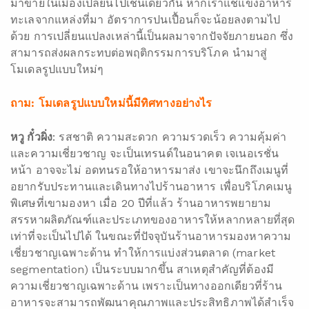
มาขายในเมืองเปลี่ยนไปเช่นเดียวกัน หากเราแช่แข็งอาหาร
ทะเลจากแหล่งที่มา อัตราการปนเปื้อนก็จะน้อยลงตามไป
ด้วย การเปลี่ยนแปลงเหล่านี้เป็นผลมาจากปัจจัยภายนอก ซึ่ง
สามารถส่งผลกระทบต่อพฤติกรรมการบริโภค นำมาสู่
โมเดลรูปแบบใหม่ๆ
ถาม: โมเดลรูปแบบใหม่นี้มีทิศทางอย่างไร
หวู กั๋วผิ่ง
: รสชาติ ความสะดวก ความรวดเร็ว ความคุ้มค่า
และความเชี่ยวชาญ จะเป็นเทรนด์ในอนาคต เจเนอเรชั่น
หน้า อาจจะไม่ อดทนรอให้อาหารมาส่ง เขาจะนึกถึงเมนูที่
อยากรับประทานและเดินทางไปร้านอาหาร เพื่อบริโภคเมนู
พิเศษที่เขามองหา เมื่อ 20 ปีที่แล้ว ร้านอาหารพยายาม
สรรหาผลิตภัณฑ์และประเภทของอาหารให้หลากหลายที่สุด
เท่าที่จะเป็นไปได้ ในขณะที่ปัจจุบันร้านอาหารมองหาความ
เชี่ยวชาญเฉพาะด้าน ทำให้การแบ่งส่วนตลาด (market
segmentation) เป็นระบบมากขึ้น สาเหตุสำคัญที่ต้องมี
ความเชี่ยวชาญเฉพาะด้าน เพราะเป็นทางออกเดียวที่ร้าน
อาหารจะสามารถพัฒนาคุณภาพและประสิทธิภาพได้สำเร็จ