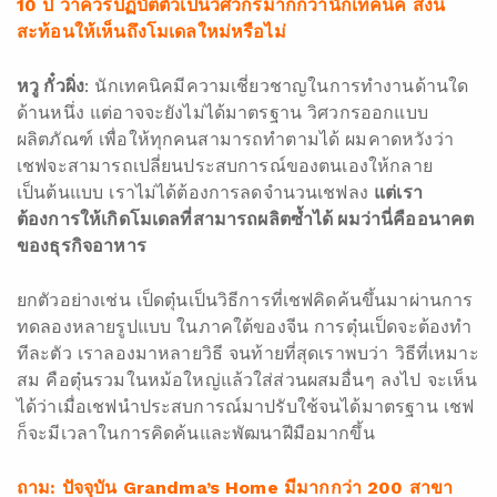
10
ปี ว่าควรปฏิบัติตัวเป็นวิศวกรมากกว่านักเทคนิค สิ่งนี้
สะท้อนให้เห็นถึงโมเดลใหม่หรือไม่
หวู กั๋วผิ่ง
: นักเทคนิคมีความเชี่ยวชาญในการทำงานด้านใด
ด้านหนึ่ง แต่อาจจะยังไม่ได้มาตรฐาน วิศวกรออกแบบ
ผลิตภัณฑ์ เพื่อให้ทุกคนสามารถทำตามได้ ผมคาดหวังว่า
เชฟจะสามารถเปลี่ยนประสบการณ์ของตนเองให้กลาย
เป็นต้นแบบ เราไม่ได้ต้องการลดจำนวนเชฟลง
แต่เรา
ต้องการให้เกิดโมเดลที่สามารถผลิตซ้ำได้ ผมว่านี่คืออนาคต
ของธุรกิจอาหาร
ยกตัวอย่างเช่น เป็ดตุ๋นเป็นวิธีการที่เชฟคิดค้นขึ้นมาผ่านการ
ทดลองหลายรูปแบบ ในภาคใต้ของจีน การตุ๋นเป็ดจะต้องทำ
ทีละตัว เราลองมาหลายวิธี จนท้ายที่สุดเราพบว่า วิธีที่เหมาะ
สม คือตุ๋นรวมในหม้อใหญ่แล้วใส่ส่วนผสมอื่นๆ ลงไป จะเห็น
ได้ว่าเมื่อเชฟนำประสบการณ์มาปรับใช้จนได้มาตรฐาน เชฟ
ก็จะมีเวลาในการคิดค้นและพัฒนาฝีมือมากขึ้น
ถาม: ปัจจุบัน
Grandma’s Home มีมากกว่า 200 สาขา