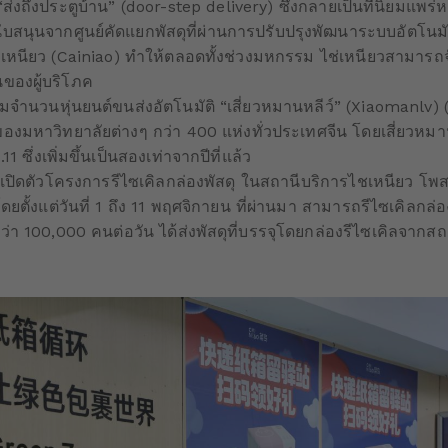
“ส่งถึงประตูบ้าน” (door-step delivery) ซึ่งกลายเป็นที่นิยมแพร่
สนุนจากศูนย์คัดแยกพัสดุที่ผ่านการปรับปรุงพัฒนาระบบอัตโนมั
หนียว (Cainiao) ทำให้ตลอดทั้งช่วงมหกรรม ไช่เหนียวสามารถจั
นของผู้บริโภค
พิ่มจำนวนหุ่นยนต์ขนส่งอัตโนมัติ “เสี่ยวหมานหลีว์” (Xiaomanlv) 
งมหาวิทยาลัยต่างๆ กว่า 400 แห่งทั่วประเทศจีน โดยเสี่ยวหมาน
1 ซึ่งเพิ่มขึ้นเป็นสองเท่าจากปีที่แล้ว
ด้เปิดตัวโครงการรีไซเคิลกล่องพัสดุ ในสถานีบริการไชเหนียว โพส
ยตั้งแต่วันที่ 1 ถึง 11 พฤศจิกายน ที่ผ่านมา สามารถรีไซเคิลกล่อ
่า 100,000 คนต่อวัน ได้ส่งพัสดุที่บรรจุโดยกล่องรีไซเคิลจากสถ