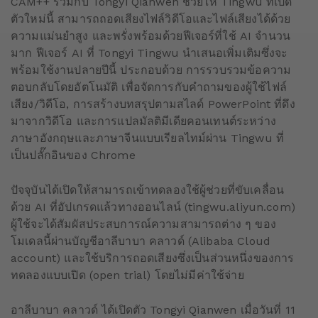
CAM++ ร่วมกับ Tongyi Qianwen ช่วยให้ Tingwu ที่เปิด
ตัวใหม่นี้ สามารถถอดเสียงไฟล์วิดีโอและไฟล์เสียงได้ด้วย
ความแม่นยำสูง และพรั่งพร้อมด้วยฟีเจอร์ที่ใช้ AI จำนวน
มาก ฟีเจอร์ AI ที่ Tongyi Tingwu นำเสนอเพิ่มเติมซึ่งจะ
พร้อมใช้งานปลายปีนี้ ประกอบด้วย การรวบรวมข้อความ
ตอบกลับโดยอัตโนมัติ เพื่อจัดการกับคำถามของผู้ใช้ไฟล์
เสียง/วิดีโอ, การสร้างบทสรุปตามสไลด์ PowerPoint ที่ดึง
มาจากวิดีโอ และการแปลมัลติมีเดียคอนเทนต์ระหว่าง
ภาษาอังกฤษและภาษาจีนแบบเรียลไทม์ผ่าน Tingwu ที่
เป็นปลั๊กอินของ Chrome
ปัจจุบันได้เปิดให้สามารถเข้าทดลองใช้ผู้ช่วยที่ขับเคลื่อน
ด้วย AI ที่อัปเกรดแล้วทางออนไลน์ (tingwu.aliyun.com)
ผู้ใช้จะได้สัมผัสประสบการณ์ความสามารถต่าง ๆ ของ
โมเดลนี้ผ่านบัญชีอาลีบาบา คลาวด์ (Alibaba Cloud
account) และใช้บริการถอดเสียงซึ่งเป็นส่วนหนึ่งของการ
ทดลองแบบเปิด (open trial) โดยไม่มีค่าใช้จ่าย
อาลีบาบา คลาวด์ ได้เปิดตัว Tongyi Qianwen เมื่อวันที่ 11