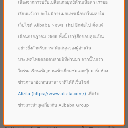
เนื่องจากการปรับเปลี่ยนกลยุทธ์ด้านเนื้อหา เราขอ
สนใจเหล่านี้กับการทำงาน การเรียน การละเล่น และการ
สื่อสารระหว่างกัน”
เรียนแจ้งว่า จะไม่มีการเผยแพร่เนื้อหาใหม่ลงใน
เว็บไซต์ Alibaba News Thai อีกต่อไป ตั้งแต่
เดือนกรกฎาคม 2566 ทั้งนี้ เรารู้สึกขอบคุณเป็น
อย่างยิ่งสำหรับการสนับสนุนของผู้อ่านใน
ประเทศไทยตลอดหลายปีที่ผ่านมา จากนี้ไปเรา
ใคร่ขอเรียนเชิญท่านเข้าเยี่ยมชมและบุ๊กมาร์กห้อง
Alibaba Cloud นำ Tongyi Qianwen ทำงานร่วมกับ Tingwu ซึ่งเป็นผู้ช่วย
ข่าวภาษาอังกฤษนานาชาติได้ที่เว็บไซต์
ด้าน AI
Alizila (https://www.alizila.com/)
เพื่อรับ
การใช้ประโยชน์จากโมเดลด้านเสียงและวิดีโอที่เป็น
ข่าวสารล่าสุดเกี่ยวกับ Alibaba Group
กรรมสิทธิ์และพัฒนาโดย DAMO ซึ่งเป็นสถาบันด้านการ
วิจัยของอาลีบาบา รวมถึง Paraformer โมเดลการรู้จำ
เสียงพูดที่พัฒนาตนเอง และโมเดลในการตรวจสอบผู้พูด