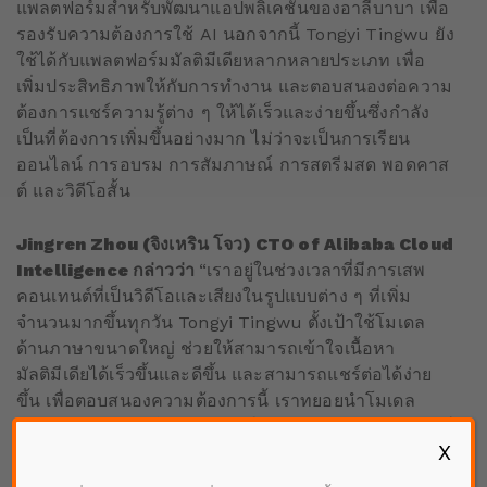
แพลตฟอร์มสำหรับพัฒนาแอปพลิเคชันของอาลีบาบา เพื่อ
รองรับความต้องการใช้ AI นอกจากนี้ Tongyi Tingwu ยัง
ใช้ได้กับแพลตฟอร์มมัลติมีเดียหลากหลายประเภท เพื่อ
เพิ่มประสิทธิภาพให้กับการทำงาน และตอบสนองต่อความ
ต้องการแชร์ความรู้ต่าง ๆ ให้ได้เร็วและง่ายขึ้นซึ่งกำลัง
เป็นที่ต้องการเพิ่มขึ้นอย่างมาก ไม่ว่าจะเป็นการเรียน
ออนไลน์ การอบรม การสัมภาษณ์ การสตรีมสด พอดคาส
ต์ และวิดีโอสั้น
Jingren Zhou (จิงเหริน โจว) CTO of Alibaba Cloud
Intelligence กล่าวว่า
“เราอยู่ในช่วงเวลาที่มีการเสพ
คอนเทนต์ที่เป็นวิดีโอและเสียงในรูปแบบต่าง ๆ ที่เพิ่ม
จำนวนมากขึ้นทุกวัน Tongyi Tingwu ตั้งเป้าใช้โมเดล
ด้านภาษาขนาดใหญ่ ช่วยให้สามารถเข้าใจเนื้อหา
มัลติมีเดียได้เร็วขึ้นและดีขึ้น และสามารถแชร์ต่อได้ง่าย
ขึ้น เพื่อตอบสนองความต้องการนี้ เราทยอยนำโมเดล
Tongyi Qianwen ไปผสานรวมให้ทำงานร่วมกับผลิตภัณฑ์
X
และบริการต่าง ๆ ของเรา เราหวังว่าผู้ใช้งานจะสามารถ
ใช้ประโยชน์จากนวัตกรรมด้าน AI ที่มีพลังดึงดูดที่น่า