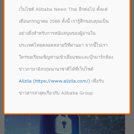
เว็บไซต์ Alibaba News Thai อีกต่อไป ตั้งแต่
เดือนกรกฎาคม 2566 ทั้งนี้ เรารู้สึกขอบคุณเป็น
อย่างยิ่งสำหรับการสนับสนุนของผู้อ่านใน
ยาที่มีความแม่นยำโดยคำนึงถึงคนไข้เป็นหลักจะกลายเป็น
ประเทศไทยตลอดหลายปีที่ผ่านมา จากนี้ไปเรา
แนวโน้มที่สำคัญที่จะขยายขอบเขตของการดูแลสุขภาพ
รวมถึงการป้องกันโรค การวินิจฉัย และการรักษาโรค
ใคร่ขอเรียนเชิญท่านเข้าเยี่ยมชมและบุ๊กมาร์กห้อง
ข่าวภาษาอังกฤษนานาชาติได้ที่เว็บไซต์
#6 AI ที่ปกปิดข้อมูลส่วนบุคคลได้ (Privacy-
Alizila (https://www.alizila.com/)
เพื่อรับ
preserving Computation)
ข่าวสารล่าสุดเกี่ยวกับ Alibaba Group