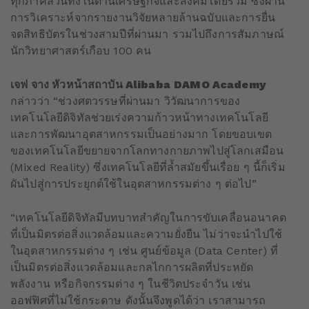
ทุกภาคส่วนทั้งในด้านเศรษฐกิจและสังคมโดยรวม ซึ่งผ่าน
การวิเคราะห์จากรายงานวิจัยหลายล้านฉบับและการยื่น
จดสิทธิบัตรในช่วงสามปีที่ผ่านมา รวมไปถึงการสัมภาษณ์
นักวิทยาศาสตร์เกือบ 100 คน
เจฟ จาง หัวหน้าสถาบัน
Alibaba
DAMO Academy
กล่าวว่า “ช่วงศตวรรษที่ผ่านมา วิวัฒนาการของ
เทคโนโลยีดิจิทัลช่วยเร่งความก้าวหน้าทางเทคโนโลยี
และการพัฒนาอุตสาหกรรมเป็นอย่างมาก โดยขอบเขต
ของเทคโนโลยีขยายจากโลกทางกายภาพไปสู่โลกเสมือน
(Mixed Reality) ซึ่งเทคโนโลยีที่ล้ำสมัยขึ้นเรื่อย ๆ นี้ก็เริ่ม
ผันไปสู่การประยุกต์ใช้ในอุตสาหกรรมต่าง ๆ ต่อไป”
“เทคโนโลยีดิจิทัลมีบทบาทสำคัญในการขับเคลื่อนอนาคต
ที่เป็นมิตรต่อสิ่งแวดล้อมและความยั่งยืน ไม่ว่าจะนำไปใช้
ในอุตสาหกรรมต่าง ๆ เช่น ศูนย์ข้อมูล (Data Center) ที่
เป็นมิตรต่อสิ่งแวดล้อมและกลไกการผลิตที่ประหยัด
พลังงาน หรือกิจกรรมต่าง ๆ ในชีวิตประจำวัน เช่น
ออฟฟิศที่ไม่ใช้กระดาษ ดังนั้นจึงพูดได้ว่า เราสามารถ