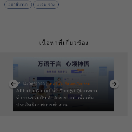
อาลีบาบา
เจฟ จาง
เนื้อหาที่เกี่ยวข้อง
|
14/06/2023
เทคโนโลยีและนวัตกรรม
Alibaba Cloud นำ Tongyi Qianwen
ใน
ทำงานร่วมกับ AI Assistant เพื่อเพิ่ม
อา
ประสิทธิภาพการทำงาน
ระ