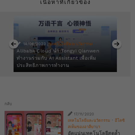
เนื้อหาที่เกี่ยวข้อง
|
14/06/2023
เทคโนโลยีและนวัตกรรม
Alibaba Cloud นำ Tongyi Qianwen
ใน
ทำงานร่วมกับ AI Assistant เพื่อเพิ่ม
อา
ประสิทธิภาพการทำงาน
ระ
กลับ
17/11/2020
·
เทคโนโลยีและนวัตกรรม
อีโคซิ
สเท็มของอาลีบาบา
อัดแน่นเทคโนโลยีสุดล้ำ