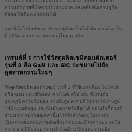
ขึ้น และหากเราร่วมมือกัน เราจะสามารถพลิกฟื้นจาก
ความท้าทายที่เกิดจากโรคระบาด และผลักดันเศรษฐกิจ
ดิจิทัลให้เดินหน้าต่อไปได้
และนี่คือไฮไลท์ของ 10 เทรนด์เทคโนโลยีที่มาแรงที่สุดใน
ปี 2564 จากการคาดการณ์โดยสถาบัน
เทรนด์ที่
1
การใช้วัสดุผลิตเซมิคอนดักเตอร์
รุ่นที่
3
คือ
GaN
และ
SiC
จะขยายไปยัง
อุตสาหกรรมใหม่ๆ
วัสดุผลิตเซมิคอนดักเตอร์ รุ่นที่ 3 ที่ใช้แกลเลียม ไนไตรด์
หรือ GaN และซิลิคอน คาร์ไบด์ หรือ SiC ซึ่งทนต่อ
อุณหภูมิความร้อนสูง แรงดันสูง ความถี่ในการใช้งานสูง
ไฟฟ้าแรงดันสูง และกัมมันตภาพรังสีสูงได้ อย่างไรก็ตามที่
ผ่านมาการนำวัสดุเหล่านี้มาใช้ยังจำกัดอยู่ในวงแคบ
เนื่องจากขั้นตอนการผลิตที่ซับซ้อนและมีราคาแพง แต่ใน
ช่วงหลายปีที่ผ่านมาการเติบโตด้านวัสดุและการผลิต