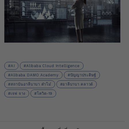
AI
Alibaba Cloud Intelligence
Alibaba DAMO Academy
ปัญญาประดิษฐ์
สถาบันอาลีบาบา ต๋าโม๋
อาลีบาบา คลาวด์
เจฟ จาง
โควิด-19