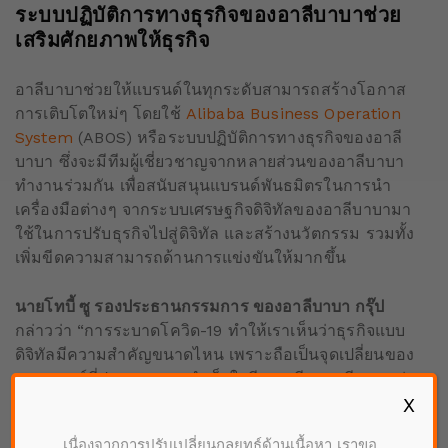
ระบบปฏิบัติการทางธุรกิจของอาลีบาบาช่วย
เสริมศักยภาพให้ธุรกิจ
อาลีบาบาช่วยให้แบรนด์ในทุกระดับสามารถสร้างโอกาส
การเติบโตใหม่ๆ โดยใช้
Alibaba Business Operation
System
(ABOS) หรือระบบปฏิบัติการทางธุรกิจของอาลี
บาบา ซึ่งจะมีทีมผู้เชี่ยวชาญจากหลายส่วนของอาลีบาบา
ทำงานร่วมกัน เพื่อสนับสนุนแบรนด์พันธมิตรในการนำ
เครื่องมือต่างๆ จากระบบเศรษฐกิจดิจิทัลของอาลีบาบามา
ใช้ในการปรับธุรกิจไปสู่ดิจิทัล และสร้างนวัตกรรม รวมทั้ง
เพิ่มขีดความสามารถด้านการแข่งขันให้มากขึ้น
นายโทบี้ ซู รองประธานกรรมการ ของอาลีบาบา กรุ๊ป
กล่าวว่า “การระบาดโควิด-19 ทำให้เราเห็นว่าธุรกิจแบบ
ดิจิทัลมีความสำคัญขนาดไหน เพราะถือเป็นจุดเปลี่ยนของ
ทุกแบรนด์ที่ประสบความสำเร็จในจีน อาลีบาบามีความมุ่ง
X
มั่นที่จะพัฒนาธุรกิจดิจิทัลให้กับพันธมิตรด้วย ABOS เห็น
ได้จากการสนับสนุนสตาร์บัคส์ในครั้งนี้ ที่ช่วยขยายบริการ
เนื่องจากการปรับเปลี่ยนกลยุทธ์ด้านเนื้อหา เราขอ