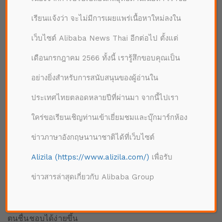
ดิจิทัลของแบรนด์ไปทั่วประเทศจีน เพื่อให้ทันกับความ
ต้องการของลูกค้าที่เปลี่ยนแปลงไปอยู่เสมอ และสร้าง
เรียนแจ้งว่า จะไม่มีการเผยแพร่เนื้อหาใหม่ลงใน
คุณค่าในระยะยาว”
เว็บไซต์ Alibaba News Thai อีกต่อไป ตั้งแต่
เดือนกรกฎาคม 2566 ทั้งนี้ เรารู้สึกขอบคุณเป็น
เชื่อมต่อการสั่งสินค้าออนไลน์ เข้ากับการ
บริโภคแบบออฟไลน์
อย่างยิ่งสำหรับการสนับสนุนของผู้อ่านใน
ประเทศไทยตลอดหลายปีที่ผ่านมา จากนี้ไปเรา
ในช่วงต้นปีที่ผ่านมา มาตรการล็อคดาวน์จากโรคโค
วิด-19 ได้สร้างผลกระทบต่อร้านค้าปลีกในจีนอย่างรุนแรง
ใคร่ขอเรียนเชิญท่านเข้าเยี่ยมชมและบุ๊กมาร์กห้อง
จนทำให้ช่องทางออนไลน์เฟื่องฟู และยังคงเติบโตแบบ
ติดลมบนแม้ว่าจีนจะกลับเข้าสู่สถานการณ์ปกติ และมี
ข่าวภาษาอังกฤษนานาชาติได้ที่เว็บไซต์
ลูกค้ามาซื้อของตามห้างร้านมากขึ้นแล้วก็ตาม
Alizila (https://www.alizila.com/)
เพื่อรับ
การที่ลูกค้ากลับมาซื้อของตามห้างร้านอีกครั้ง ทำให้การ
ข่าวสารล่าสุดเกี่ยวกับ Alibaba Group
ขยายบริการ “Starbucks Now” บนอาลีเพย์ เถาเป่า คูเป่ย
และเอแมพ เป็นช่วงเวลาที่เหมาะสม ซึ่งจะทำให้ลูกค้า
สามารถเพลิดเพลินกับกาแฟของสตาร์บัคส์ได้จากสาขาที่
ตนชื่นชอบได้ง่ายขึ้น