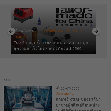
|
·
23/03/2023
อีโคซิสเท็มของอาลีบาบา
จับ
กระแสจีน
กร
Top 5 กลยุทธ์การตลาดจากอาลีบาบา ปูทาง
อา
สู่ความสำเร็จในตลาดดิจิทัลจีนปี 2566
ทะ
กลับ
20/07/2020
จับกระแสจีน
กลยุทธ์ C2M ของอาลีบา
บาช่วยผู้ผลิตเปลี่ยนแปลง