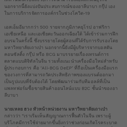
นอกจากนี้ยังแบ่งปันประสบการณ์ของอาลีบาบา กรุ๊ป เอง
ในการบริการจัดการองค์กรในช่วงโควิด-19
เอสเอ็มอีมากกว่า 500 รายจากภูมิภาคยุโรป อาฟริกา
เอเชียเหนือ และเอเชียตะวันออกเฉียงใต้ ได้เข้าร่วมการฝึก
อบรมในครั้งนี้ ซึ่งบรรยายโดยผู้สอนที่ได้รับการรับรองโดย
มหาวิทยาลัยเถาเป่า นอกจากนี้ยังมีผู้บริหารจากบอสตัน
คอนซัลติ้ง กรุ๊ป หรือ BCG มาบรรยายเรื่องเทรนด์การ
ตลาดแบบดิจิทัลในจีน รวมทั้งแนะนำเครื่องมือใหม่สำหรับ
ผู้ประกอบการ คือ ‘Ali-BCG DeEP’ ที่ถือเป็นเครื่องมือแรก
ของวงการที่สามารถวัดประสิทธิภาพของแบรนด์ออกมา
เป็นรูปแบบที่จับต้องได้ โดยพัฒนาร่วมกับทีมอลล์ที่เป็น
แพลทฟอร์มซื้อขายสินค้าออนไลน์แบบ B2C ชั้นนำของอา
ลีบาบา
นายเหลย ฮวง หัวหน้าหน่วยงาน มหาวิทยาลัยเถาเป่า
กล่าวว่า “เราเริ่มเห็นสัญญาณการฟื้นตัวในจีน เพราะผู้
บริโภคมีการใช้จ่ายมากขึ้นยิ่งกว่าช่วงก่อนเกิดโรคระบาด