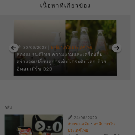
เนื้อหาที่เกี่ยวข้อง
ี
|
30/06/2023
อาลีบาบาในประเทศไทย
สองแบรนด์ไทย ความงามและเครื่องดื่ม
เป
สร้างจุดเปลี่ยนสู่การเติบโตระดับโลก ด้วย
Gl
อีคอมเมิร์ซ B2B
ปร
กลับ
24/06/2020
·
จับกระแสจีน
อาลีบาบาใน
ประเทศไทย