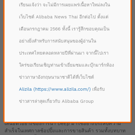
เรียนแจ้งว่า จะไม่มีการเผยแพร่เนื้อหาใหม่ลงใน
การค้าปลีกรูปแบบใหม่ คือมิติใหม่ของการ
เว็บไซต์ Alibaba News Thai อีกต่อไป ตั้งแต่
ตลาด
เดือนกรกฎาคม 2566 ทั้งนี้ เรารู้สึกขอบคุณเป็น
ช่วงที่ 2 เป็นการนำเสนอบทบาทของการค้าปลีกแบบใหม่
อย่างยิ่งสำหรับการสนับสนุนของผู้อ่านใน
หรือ New Retail ที่ทำให้ธุรกิจค้าปลีกดั้งเดิมสามารถอยู่
รอดและเติบโตได้ ด้วยการเติมเต็มประสบการณ์ผู้บริโภค
ประเทศไทยตลอดหลายปีที่ผ่านมา จากนี้ไปเรา
นับตั้งแต่หน้าร้านไปจนถึงบนโซเชียลมีเดีย และสอนวิธี
ใคร่ขอเรียนเชิญท่านเข้าเยี่ยมชมและบุ๊กมาร์กห้อง
การรักษาจำนวนลูกค้า รวมทั้งการบริหารจัดการซัพพลาย
เชนที่หยุดชะงักจากโรคระบาด
ข่าวภาษาอังกฤษนานาชาติได้ที่เว็บไซต์
ผู้บริหารจากบอสตัน คอนซัลติ้ง กรุ๊ป และทีมอลล์ ได้
Alizila (https://www.alizila.com/)
เพื่อรับ
แนะนำ ‘Ali-BCG DeEP’ เพิ่มเติมว่าเป็นเครื่องมือที่นำบิ๊
ข่าวสารล่าสุดเกี่ยวกับ Alibaba Group
กดาต้ามาใช้ดูรายละเอียดเชิงลึกของแบรนด์เพื่อวัด
ประสิทธิภาพการดำเนินงานได้แบบเรียลไทม์ โดยดูได้ใน
ทุกจุดที่มีการปฏิสัมพันธ์กับลูกค้าในทุกกลุ่ม ในช่วงนี้ยังนำ
เสนอตัวอย่างของการนำ DeEp มาใช้อย่างประสบความ
สำเร็จในเทศกาลช้อปปิ้งและการขายสินค้า รวมทั้งบทบาท