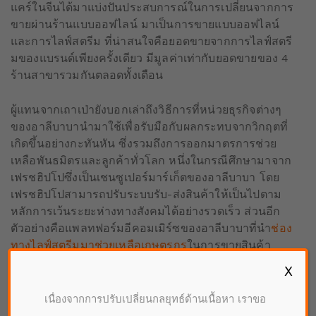
แคร์ในจีนได้มาแบ่งปันประสบการณ์ในการเปลี่ยนจากการ
ขายผ่านร้านแบบออฟไลน์ มาเป็นการขายแบบออฟไลน์
และการไลฟ์สตรีม ที่น่าสนใจคือยอดขายจากการไลฟ์สตรี
มของแบรนด์เพียงครั้งเดียว มีมูลค่าเท่ากับยอดขายของ 4
ร้านสาขารวมกันตลอดทั้งเดือน
ผู้แทนจากเถาเป่ายังบอกเล่าถึงวิธีการที่หน่วยธุรกิจต่างๆ
ของอาลีบาบานำมาใช้เพื่อรับมือกับผลกระทบจากวิกฤตที่
เกิดขึ้นอย่างกะทันหัน ซึ่งรวมถึงการออกมาตรการช่วย
เหลือพันธมิตรและลูกค้าทั่วโลก หนึ่งในกรณีศึกษามาจาก
เฟรชฮิปโปซึ่งเป็นเชนซูเปอร์มาร์เก็ตของอาลีบาบา โดย
เฟรชฮิปโปสามารถปรับระบบรับ-ส่งสินค้าให้เป็นไปตาม
หลักการเว้นระยะห่างทางสังคมได้อย่างรวดเร็ว ส่วนอีก
ตัวอย่างคือแพลทฟอร์มอีคอมเมิร์ซของอาลีบาบาที่นำ
ช่อง
ทางไลฟ์สตรีมมาช่วยเหลือเกษตรกร
ในการขายสินค้า
เกษตรแบบออนไลน์ โดยทำงานร่วมกับไช่เหนียวซึ่งเป็น
X
ธุรกิจโลจิสติกส์ของอาลีบาบา ในการส่งสินค้าเกษตรถึง
มือผู้บริโภคอย่างรวดเร็ว
เนื่องจากการปรับเปลี่ยนกลยุทธ์ด้านเนื้อหา เราขอ