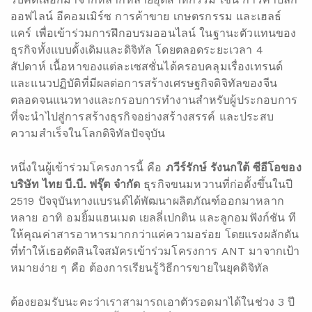
ออฟไลน์ อีคอมเมิร์ซ การค้าขาย เกษตรกรรม และเฮลธ์
แคร์ เพื่อเข้าร่วมการฝึกอบรมออนไลน์ ในฐานะตัวแทนของ
ธุรกิจทั้งแบบดั้งเดิมและดิจิทัล โดยตลอดระยะเวลา 4
สัปดาห์ เนื้อหาของแต่ละเซสชั่นได้ครอบคลุมเรื่องเทรนด์
และแนวปฏิบัติที่มีผลต่อการสร้างเศรษฐกิจดิจิทัลของจีน
ตลอดจนแนวทางและกรอบการทำงานสำหรับผู้ประกอบการ
ที่จะนำไปสู่การสร้างธุรกิจอย่างสร้างสรรค์ และประสบ
ความสำเร็จในโลกดิจิทัลปัจจุบัน
หนึ่งในผู้เข้าร่วมโครงการนี้ คือ
ภวีร์รักษ์ รังนกใ
ต้ ซีอีโอของ
บริษัท ไทย บี.บี. ฟรุ๊ต จำกัด
ธุรกิจขนมหวานที่ก่อตั้งขึ้นในปี
2519 ปัจจุบันทางแบรนด์ได้พัฒนาผลิตภัณฑ์ออกมาหลาก
หลาย อาทิ อมยิ้มแฮนเมด เยลลี่เปกติน และลูกอมฟังก์ชัน ที
ให้คุณค่าสารอาหารมากกว่าแค่ความอร่อย โดยแรงผลักดัน
ที่ทำให้เธอตัดสินใจสมัครเข้าร่วมโครงการ ANT มาจากเป้า
หมายง่าย ๆ คือ ต้องการเรียนรู้วิธีการขายในยุคดิจิทัล
ต้องยอมรับนะคะว่าเราสามารถเอาตัวรอดมาได้ในช่วง 3 ปี