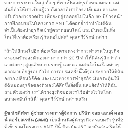
ของการระบาดใหญ่ ทั้ง ๆ ที่เราเป็นแค่ธุรกิจขนาดย่อม แต่
มันก็ทำให้เราเรียนรู้ว่า ถึงเวลาที่เราต้องเปลี่ยนแปลง และ
ปรับตัวอย่างรวดเร็ว เพื่อจะอยู่รอดต่อไปในอีก 50 ปีข้างหน้า
การฝึกอบรมในโครงการ ANT ได้ตอกย้ำว่าทำไมดิฉัน
จำเป็นต้องนำธุรกิจเข้าสู่ตลาดออนไลน์ และมันจะเป็นสิ่ง
ใหม่ที่เราต้องเรียนรู้กันต่อไปค่ะ” คุณภวีร์รักษ์ กล่าว
“ถ้าให้ลึกลงไปอีก ต้องเรียนตามตรงว่าการทำงานในธุรกิจ
ครอบครัวของตัวเองมามากกว่า 20 ปี ทำให้ดิฉันรู้สึกว่าตัว
เองค่อย ๆ สูญเสียความรอบรู้ และความสนใจในเรื่องต่างๆ
มากมายที่อยู่รอบตัวไป การอบรมครั้งนี้ได้จุดประกายให้ดิฉัน
อยากเปลี่ยนวิธีคิด และแนวทางการทำธุรกิจ มันกระตุ้นให้
ดิฉันมองธุรกิจของตัวเองได้ลึกซึ้งยิ่งขึ้น และยังทำให้ดิฉัน
ถามตัวเองว่า เราได้วางธุรกิจของเราไว้อย่างไรในโลก
อนาคตอันใกล้นี้” คุณภวีร์รักษ์ กล่าวเสริม
ฐัช
หัชลีฬหา
ผู้ช่วยกรรมการผู้จัดการ
บริษัท จอย แอนด์ คอย
น์ คอร์ปอเรชั่น (
J&C)
เป็นอีกหนึ่งผู้นำธุรกิจครอบครัวรุ่นที่2
ที่เข้าร่วมโครงการ ANT ปีนี้ ปัจจุบัน J&C มุ่งมั่นส่งเสริมให้