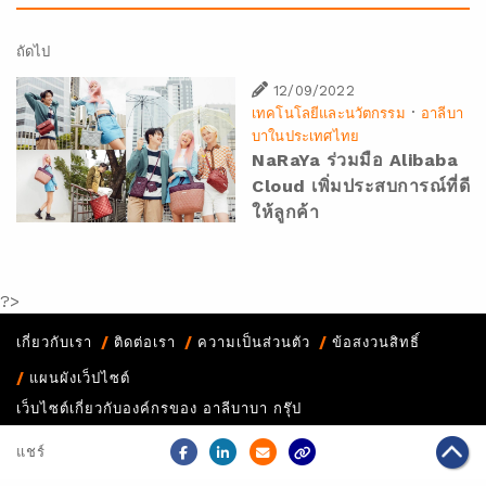
ถัดไป
12/09/2022
·
เทคโนโลยีและนวัตกรรม
อาลีบา
บาในประเทศไทย
NaRaYa ร่วมมือ Alibaba
Cloud เพิ่มประสบการณ์ที่ดี
ให้ลูกค้า
?>
เกี่ยวกับเรา
ติดต่อเรา
ความเป็นส่วนตัว
ข้อสงวนสิทธิ์
แผนผังเว็ปไซต์
เว็บไซต์เกี่ยวกับองค์กรของ อาลีบาบา กรุ๊ป
Copyright Notice @
2026 Alibaba Group Holding Limited and/or
แชร์
its affiliates and licensors. All rights reserved