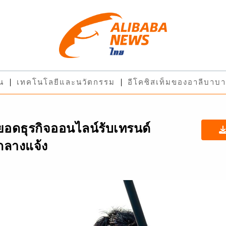
ืน
เทคโนโลยีและนวัตกรรม
อีโคซิสเท็มของอาลีบาบา
อยอดธุรกิจออนไลน์รับเทรนด์
กลางแจ้ง