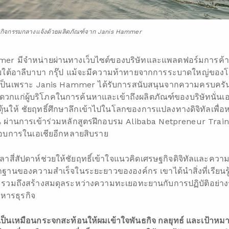
กับกิจกรรมกลางแจ้งด้วยผลิตภัณฑ์จาก Janis Hammer
mer มีจำหน่ายผ่านทางเว็บไซต์ของบริษัทและแพลตฟอร์มการค้
ภายใต้อาลีบาบา กรุ๊ป แม้จะมีความท้าทายจากการระบาดใหญ่ของโ
 นั่นเป็นเพราะ Janis Hammer ได้รับการสนับสนุนจากความครบค
ะดวกแก่ผู้บริโภคในการค้นหาและเข้าถึงผลิตภัณฑ์ของบริษัทนั่น
ุ้นให้ ชัยฤทธิ์ศึกษาลึกเข้าไปในโลกของการแปลงทางดิจิทัลเพ
้น ผ่านการเข้าร่วมหลักสูตรฝึกอบรม Alibaba Netpreneur Tra
กอบการในเอเชียอีกหลายสิบราย
สี่สัปดาห์ช่วยให้ชัยฤทธิ์เข้าใจแนวคิดเศรษฐกิจดิจิทัลและควา
กฐานของความสำเร็จในระยะยาวขององค์กร เขาได้นำสิ่งที่เรียนรู้
า รวมถึงสร้างสมดุลระหว่างความทะเยอทะยานกับการปฏิบัติอย่
หารธุรกิจ
ป็นเหมือนกระจกสะท้อนให้ผมเข้าใจพันธกิจ กลยุทธ์ และเป้าหม