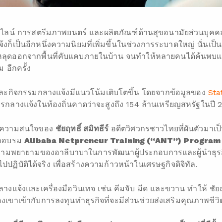
อนไลน์ การสตรีมภาพยนตร์ และผลิตภัณฑ์ด้านสุขอนามัยส่วนบุคค
็เป็นอีกหนึ่งความนิยมที่เพิ่มขึ้นในช่วงการระบาดใหญ่ นั่นเป็
้หลุดออกจากพื้นที่คับแคบภายในบ้าน จนทำให้หลายคนได้ค้นพบ
 อีกครั้ง
ะกิจกรรมกลางแจ้งมีแนวโน้มเติบโตขึ้น โดยจากข้อมูลของ
Sta
ลางแจ้งในท้องถิ่นคาดว่าจะสูงถึง 154 ล้านเหรียญสหรัฐในปี 
ูดความสนใจของ
ชัยฤทธิ์ สมิทธีร์
อดีตวิศวกรชาวไทยที่ผันตัวมาเป
ฝึกอบรม
Alibaba Netpreneur Training (“ANT”) Program
่งในความพยายามของอาลีบาบาในการพัฒนาผู้ประกอบการและผู้นำธุร
ไปปฏิบัติได้จริง เพื่อสร้างความก้าวหน้าในเศรษฐกิจดิจิทัล.
จ้งและเครื่องมือวินเทจ เช่น คีมจับ มีด และขวาน ทำให้ ชัย
าเข้ากับการลงทุนทำธุรกิจที่จะมีส่วนช่วยส่งเสริมคุณภาพชีวิตท