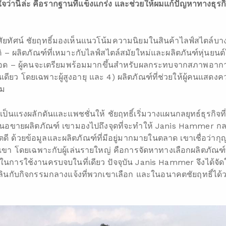
ว่านี่ล่ะ คือรากฐานที่แข็งแกร่ง และช่วยให้ผมแก้ปัญหาทางธุรกิจด
สัยทัศน์ ชัยฤทธิ์มองเห็นแนวโน้มความนิยมในสินค้าไลฟ์สไตล์บางกล
ัติ – ผลิตภัณฑ์ที่เหมาะกับไลฟ์สไตล์สมัยใหม่และผลิตภันฑ์หุ่นยน
อด – ผู้คนจะเตรียมพร้อมมากขึ้นสำหรับผลกระทบจากสภาพอากา
นเดียว โดยเฉพาะผู้สูงอายุ และ 4) ผลิตภัณฑ์ที่ช่วยให้ผู้คนแสด
่ม
เป็นแรงผลักดันและแพชชั่นให้ ชัยฤทธิ์เริ่มวางแผนกลยุทธ์ธุรกิจที
สนอขายผลิตภัณฑ์ เขามองไปถึงจุดที่จะทำให้ Janis Hammer กลา
ีวิตดี ด้วยข้อมูลและผลิตภัณฑ์ที่มีอยู่มากมายในตลาด เขาเชื่อว่
ขา โดยเฉพาะกับผู้เล่นรายใหญ่ คือการจัดหาทางเลือกผลิตภัณฑ์ที
การใช้งานครบจบในที่เดียว ปัจจุบัน Janis Hammer จึงได้จัด
ดเพลินกับกิจกรรมกลางแจ้งที่พวกเขาเลือก และในอนาคตชัยฤทธิ์ได้ว