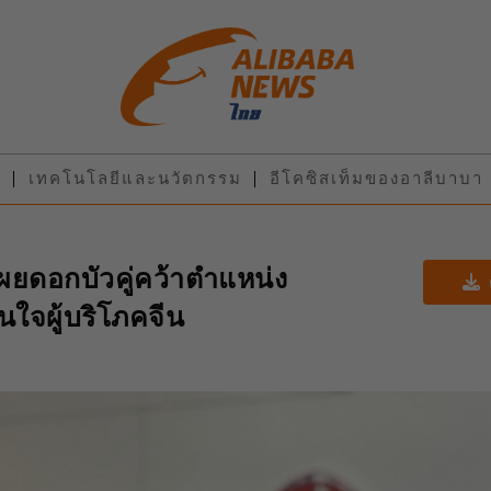
น
เทคโนโลยีและนวัตกรรม
อีโคซิสเท็มของอาลีบาบา
ผยดอกบัวคู่คว้าตำแหน่ง
ใจผู้บริโภคจีน