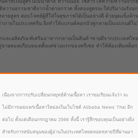
กสินค้าที่เป็นสูตรไม่มีน้ำตาล หวานน้อย ใช้สารให้ความหวานจ
าติหวานธรรมชาติจากน้ำตาลกรวด ทั้งสองสูตรจะใส่ปริมาณรังนก 
หลายสูตร ตอบโจทย์ผู้ที่ใส่ใจสุขภาพได้เป็นอย่างดี ด้วยจุดแข็ง
นค้าภายในประเทศจีน ยิ่งทำให้แบรนด์ดอกบัวคู่กลายเป็นแบรนด
มรังนกและผลิตภัณฑ์เสริมอาหารกลายเป็นสินค้าขายดีจากประเทศ
ขายหมดเกือบหมดตั้งแต่ช่วงแรกของพรีเซล ทำให้ต้องเติมสต็อกสิน
เนื่องจากการปรับเปลี่ยนกลยุทธ์ด้านเนื้อหา เราขอเรียนแจ้งว่า จะ
ไม่มีการเผยแพร่เนื้อหาใหม่ลงในเว็บไซต์ Alibaba News Thai อีก
ต่อไป ตั้งแต่เดือนกรกฎาคม 2566 ทั้งนี้ เรารู้สึกขอบคุณเป็นอย่างยิ่ง
สำหรับการสนับสนุนของผู้อ่านในประเทศไทยตลอดหลายปีที่ผ่านมา