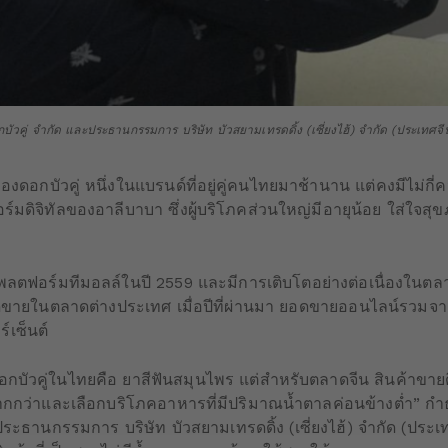
กบัวคู่ จำกัด และประธานกรรมการ บริษัท บัวสยามเทรดดิ้ง (เซี่ยงไฮ้) จำกัด (ประเทศจี
องดอกบัวคู่ หนึ่งในแบรนด์ที่อยู่คู่คนไทยมาช้านาน แต่คงมีไม่กี่คนท
์มดิจิทัลของอาลีบาบา ซึ่งผู้บริโภคส่วนใหญ่มีอายุน้อย ใส่ใจสุขภ
พลตฟอร์มทีมอลล์ในปี 2559 และมีการเติบโตอย่างต่อเนื่องในตลาดจ
ดขายในตลาดต่างประเทศ เมื่อปีที่ผ่านมา ยอดขายออนไลน์รวมจา
ร์เซ็นต์
อกบัวคู่ในไทยคือ ยาสีฟันสมุนไพร แต่สำหรับตลาดจีน สินค้าขายดีก
มากกว่าและเลือกบริโภคอาหารที่มีปริมาณน้ำตาลค่อนข้างต่ำ” กำ
ประธานกรรมการ บริษัท บัวสยามเทรดดิ้ง (เซี่ยงไฮ้) จำกัด (ประเท