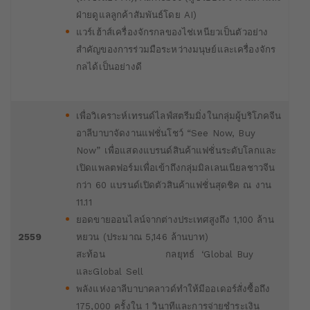
ฝ่ายดูแลลูกค้าสัมพันธ์โดย AI)
แวร์เฮ้าส์เครื่องจักรกลของไช่เหนียวเป็นตัวอย่าง
สำคัญของการร่วมมือระหว่างมนุษย์และเครื่องจักร
กลได้เป็นอย่างดี
เพื่อวิเคราะห์เทรนด์ไลฟ์สตรีมมิ่งในกลุ่มผู้บริโภคจีน
อาลีบาบาจัดงานแฟชั่นโชว์ “See Now, Buy
Now” เพื่อแสดงแบรนด์สินค้าแฟชั่นระดับโลกและ
เปิดแพลตฟอร์มเพื่อเข้าถึงกลุ่มมิลเลนเนียลชาวจีน
กว่า 60 แบรนด์เปิดตัวสินค้าแฟชั่นสุดชิค ณ งาน
11.11
ยอดขายออนไลน์จากต่างประเทศสูงถึง 1,100 ล้าน
2559
หยวน (ประมาณ 5,146 ล้านบาท)
สะท้อน กลยุทธ์ ‘Global Buy
และGlobal Sell
พลังแห่งอาลีบาบาคลาวด์ทำให้มีออเดอร์สั่งซื้อถึง
175,000 ครั้งใน 1 วินาทีและการจ่ายชำระเงิน