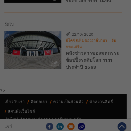
ระดับโลก 11.11 ในปีนี้
ถัดไป
22/10/2020
·
อีโคซิสเท็มของอาลีบาบา
จับ
กระแสจีน
คลังข่าวสารของมหกรรม
ช้อปปิ้งระดับโลก 11.11
ประจำปี 2563
?>
เกี่ยวกับเรา
ติดต่อเรา
ความเป็นส่วนตัว
ข้อสงวนสิทธิ์
แผนผังเว็ปไซต์
เว็บไซต์เกี่ยวกับองค์กรของ อาลีบาบา กรุ๊ป
Copyright Notice @
2026 Alibaba Group Holding Limited and/or
แชร์