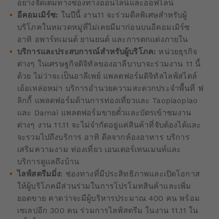
อย่างจัดเต็มทางช่องทางออนไลน์และออฟไลน์
อีคอมเมิร์ซ
:
ในปีนี้ งาน11 จะร่วมดีลพิเศษสำหรับผู้
บริโภคในหมวดหมู่ที่ไม่เคยมีมาก่อนบนอีคอมเมิร์ซ
อาทิ อพาร์ทเมนต์ ยานยนต์ และการตกแต่งภายใน
บริการและประสบการณ์สำหรับผู้บริโภค
:
หน่วยธุรกิจ
ต่างๆ ในเศรษฐกิจดิจิทัลของอาลีบาบาจะร่วมงาน 11 นี้
ด้วย ไม่ว่าจะเป็นอาลีเพย์ แพลตฟอร์มดิจิทัลไลฟ์สไตล์
เอ้อเหล่อหม่า บริการอำนวยความสะดวกประจำพื้นที่ ฟ
ลิกกี้ แพลตฟอร์มด้านการท่องเที่ยวและ Taopiaopiao
และ Damai แพลตฟอร์มขายตั๋วและบัตรเข้าชมงาน
ต่างๆ งาน 11.11 จะไม่จำกัดอยู่แค่สินค้าที่จับต้องได้และ
จะรวมไปถึงบริการ อาทิ ดีลจากห้องอาหาร บริการ
เสริมความงาม ท่องเที่ยว เอนเตอร์เทนเมนท์และ
บริการดูแลถึงบ้าน
ไลฟ์สตรีมมิ่ง
: ช่องทางที่มีประสิทธิภาพและเปิดโอกาส
ให้ผู้บริโภคมีส่วนร่วมในการโปรโมทสินค้าและเพิ่ม
ยอดขาย คาดว่าจะมีผู้บริหารประมาณ 400 คน พร้อม
เซเลปอีก 300 คน ร่วมการไลฟ์สตรีม ในงาน 11.11 ใน