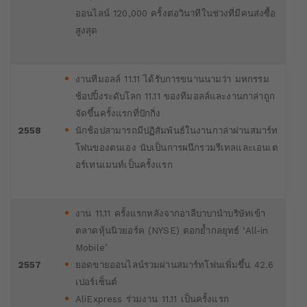
ออนไลน์ 120,000 ครั้งต่อวินาทีในช่วงที่มีคนส่งซื้อ
สูงสุด
งานทีมอลล์ 11.11 ได้รับการขนานนามว่า มหกรรม
ช้อปปิ้งระดับโลก 11.11 ของทีมอลล์และงานกาล่าถูก
จัดขึ้นครั้งแรกที่ปักกิ่ง
2558
นักช้อปสามารถมีปฏิสัมพันธ์ในงานกาล่าผ่านสมาร์ท
โฟนของตนเอง นับเป็นการผนึกรวมรีเทลและเอนเต
อร์เทนเมนท์เป็นครั้งแรก
งาน 11.11 ครั้งแรกหลังจากอาลีบาบานำบริษัทเข้า
ตลาดหุ้นนิวยอร์ค (NYSE) ตอกย้ำกลยุทธ์ ‘All-in
Mobile’
2557
ยอดขายออนไลน์รวมผ่านสมาร์ทโฟนเพิ่มขึ้น 42.6
เปอร์เซ็นต์
AliExpress ร่วมงาน 11.11 เป็นครั้งแรก