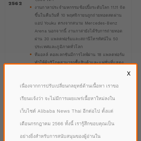
2562
งานกาลาประจำมหกรรมช้อปปิ้งระดับโลก 11.11 จัด
ขึ้นในคืนวันที่ 10 พฤศจิกายนถูกถ่ายทอดสดผ่าน
แอป Youku ตรงจากสนาม Mercedes-Benz
Arena นอกจากนี้ งานกาล่ายังได้รับการถ่ายทอด
ผ่าน 30 แพลตฟอร์มและสถานีโทรทัศน์ใน 50
ประเทศและภูมิภาคทั่วโลก
ทีมอลล์ คอลเลกชันมีการไลฟ์ผ่าน 18 แพลตฟอร์ม
ทำให้ผู้บริโภคสามารถซื้อสินค้าและแฟชั่นที่แสดง
ในงานรีลไทม์ โดยมีผู้ชมถึง 87.8 ล้านวิว
X
AliExpress ให้บริการใน 200 ประเทศและภูมิภาค
เนื่องจากการปรับเปลี่ยนกลยุทธ์ด้านเนื้อหา เราขอ
ทั่วโลก โดยมีร้านค้าจากรัสเซีย สเปน อิตาลี ตุรกี
เข้าร่วมในงาน 11.11 เป็นครั้งแรก
เรียนแจ้งว่า จะไม่มีการเผยแพร่เนื้อหาใหม่ลงใน
เว็บไซต์ Alibaba News Thai อีกต่อไป ตั้งแต่
ธุรกิจและแบรนด์กว่า 180,000 จากอาลีบาบาอีโคซิ
เดือนกรกฎาคม 2566 ทั้งนี้ เรารู้สึกขอบคุณเป็น
สเท็มร่วมงาน 11.11 ในปีดังกล่าว โดยมี
แบรนด์ 237 แบรนด์ที่มียอดขายเกิน 100 ล้าน
อย่างยิ่งสำหรับการสนับสนุนของผู้อ่านใน
หยวน (ประมาณ 2,336.5 ล้านบาท) เทียบกับปีก่อน