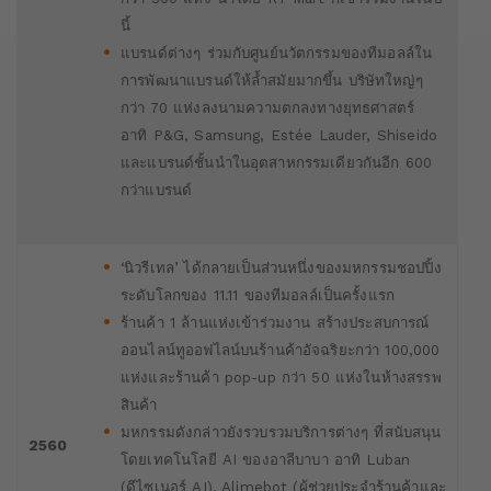
นี้
แบรนด์ต่างๆ ร่วมกับศูนย์นวัตกรรมของทีมอลล์ใน
การพัฒนาแบรนด์ให้ล้ำสมัยมากขึ้น บริษัทใหญ่ๆ
กว่า 70 แห่งลงนามความตกลงทางยุทธศาสตร์
อาทิ P&G, Samsung, Estée Lauder, Shiseido
และแบรนด์ชั้นนำในอุตสาหกรรมเดียวกันอีก 600
กว่าแบรนด์
‘นิวรีเทล’ ได้กลายเป็นส่วนหนึ่งของมหกรรมชอปปิ้ง
ระดับโลกของ 11.11 ของทีมอลล์เป็นครั้งแรก
ร้านค้า 1 ล้านแห่งเข้าร่วมงาน สร้างประสบการณ์
ออนไลน์ทูออฟไลน์บนร้านค้าอัจฉริยะกว่า 100,000
แห่งและร้านค้า pop-up กว่า 50 แห่งในห้างสรรพ
สินค้า
มหกรรมดังกล่าวยังรวบรวมบริการต่างๆ ที่สนับสนุน
2560
โดยเทคโนโลยี AI ของอาลีบาบา อาทิ Luban
(ดีไซเนอร์ AI), Alimebot (ผู้ช่วยประจำร้านค้าและ