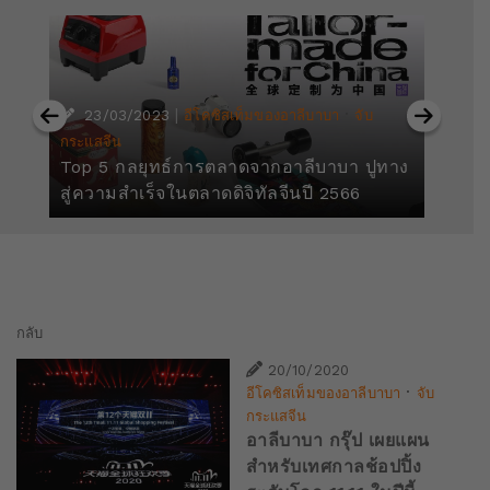
|
·
23/03/2023
อีโคซิสเท็มของอาลีบาบา
จับ
กระแสจีน
กร
Top 5 กลยุทธ์การตลาดจากอาลีบาบา ปูทาง
อา
สู่ความสำเร็จในตลาดดิจิทัลจีนปี 2566
ทะ
กลับ
20/10/2020
·
อีโคซิสเท็มของอาลีบาบา
จับ
กระแสจีน
อาลีบาบา กรุ๊ป เผยแผน
สำหรับเทศกาลช้อปปิ้ง