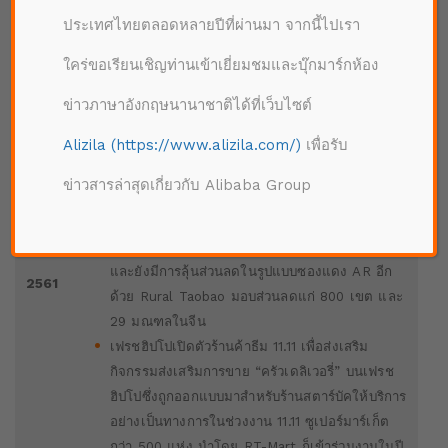
หน้าซึ่งมี 167 แบรนด์ ตัวเลขโลจิสติกส์ออเดอร์
ประเทศไทยตลอดหลายปีที่ผ่านมา จากนี้ไปเรา
มูลค่า 1,042 ล้านหยวน (ประมาณ 4,870 ล้านบาท)
ใคร่ขอเรียนเชิญท่านเข้าเยี่ยมชมและบุ๊กมาร์กห้อง
ในช่วงงาน 11.11 ทีมอลล์ โกลบอลคัดเลือกแบรนด์
กว่า 75 แบรนด์นำเข้าจากต่างประเทศและประกาศ
ข่าวภาษาอังกฤษนานาชาติได้ที่เว็บไซต์
การอัพเกรต 24 แบรนด์ของแบรนด์ใน Pavilion
Alizila (https://www.alizila.com/)
เพื่อรับ
ภายในประเทศภูมิภาค
ร้านค้าสะดวกซื้อ 200,000 แห่ง ได้รับการสนับสนุน
ข่าวสารล่าสุดเกี่ยวกับ Alibaba Group
จาก Lingshoutong ของอาลีบาบา โดยมีโปรโมชั่
นออนไลน์ 11.11 และฟีเจอร์ interactive สนุกๆ เพื่อ
รับส่วนลดกระหน่ำ ร้านค้าบนทีมอลล์ 3,000 แห่ง
และยังมีการลุ้นส่วนลดในรูปแบบซองแดง AR อีก
2561
ด้วย Rural Taobao มอบส่วนลดแก่ 800 เขต และ
29 มณฑลในจีน
เฟรชฮิปโปเปิดตัวร้านค้าธีม 11.11 เพื่อส่งเสริม
กิจกรรมส่งเสริมการขาย “ครัวเดลิเวอรี่” บนเฟรช
ฮิปโปซึ่งถูกออกแบบมาสำหรับร้านสตาร์บัคให้บริการ
อย่างเป็นทางการในช่วงงาน 11.11 ซูเปอร์มาร์เก็ต
กว่า 500 แห่ง นำโดย RT-Mart ก็เข้าร่วมงานในปี