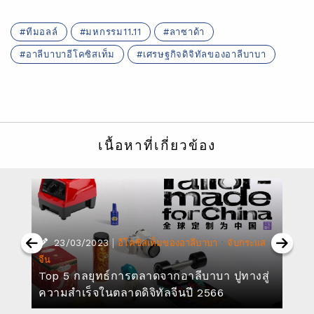
ทีมอลล์
มหกรรม11.11
ลาซาด้า
อาลีบาบาอีโคซิสเท็ม
เศรษฐกิจดิจิทัลของอาลีบาบา
เนื้อหาที่เกี่ยวข้อง
|
·
23/03/2023
อีโคซิสเท็มของอาลีบาบา
จับกระแส
จีน
Top 5 กลยุทธ์การตลาดจากอาลีบาบา ปูทางสู่
ความสำเร็จในตลาดดิจิทัลจีนปี 2566