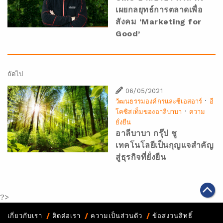
เผยกลยุทธ์การตลาดเพื่อ
สังคม ‘Marketing for
Good’
ถัดไป
06/05/2021
·
วัฒนธรรมองค์กรและซีเอสอาร์
อี
·
โคซิสเท็มของอาลีบาบา
ความ
ยั่งยืน
อาลีบาบา กรุ๊ป ชู
เทคโนโลยีเป็นกุญแจสำคัญ
สู่ธุรกิจที่ยั่งยืน
?>
เกี่ยวกับเรา
ติดต่อเรา
ความเป็นส่วนตัว
ข้อสงวนสิทธิ์