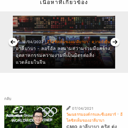
เนื้อหาที่เกี่ยวข้อง
|
·
18/04/2023
อีโคซิสเท็มของอาลีบาบา
ความยั่งยืน
อาลีบาบา - ลอรีอัล ลงนามความร่วมมือสร้าง
อุตสาหกรรมความงามที่เป็นมิตรต่อสิ่ง
แวดล้อมในจีน
กลับ
07/04/2021
·
วัฒนธรรมองค์กรและซีเอสอาร์
อี
โคซิสเท็มของอาลีบาบา
CMO อาลีบาบา คริส ต่ง