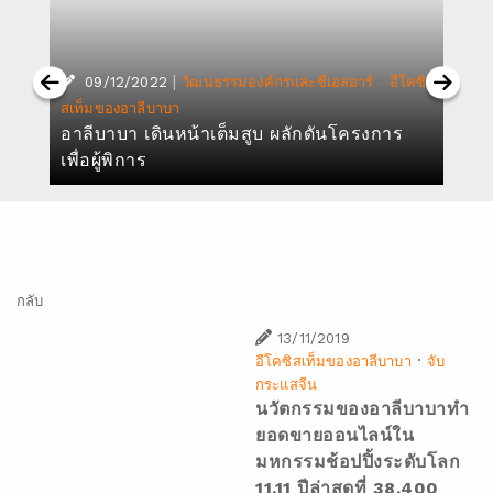
|
·
ส
09/12/2022
วัฒนธรรมองค์กรและซีเอสอาร์
อีโคซิ
สเท็มของอาลีบาบา
อาลีบาบา เดินหน้าเต็มสูบ ผลักดันโครงการ
เพื่อผู้พิการ
กลับ
13/11/2019
·
อีโคซิสเท็มของอาลีบาบา
จับ
กระแสจีน
นวัตกรรมของอาลีบาบาทำ
ยอดขายออนไลน์ใน
มหกรรมช้อปปิ้งระดับโลก
11.11 ปีล่าสุดที่ 38,400