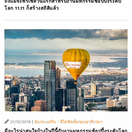
ถึงแม้จะพรีเซลวันแรกสำหรับงานมหกรรมช้อปปิ้งระดับ
โลก 11.11 ก็สร้างสถิติแล้ว
|
·
21/10/2019
จับกระแสจีน
อีโคซิสเท็มของอาลีบาบา
มีอะไรน่าสนใจบ้างในปีนี้กับงานมหกรรมช้อปปิ้งระดับโลก