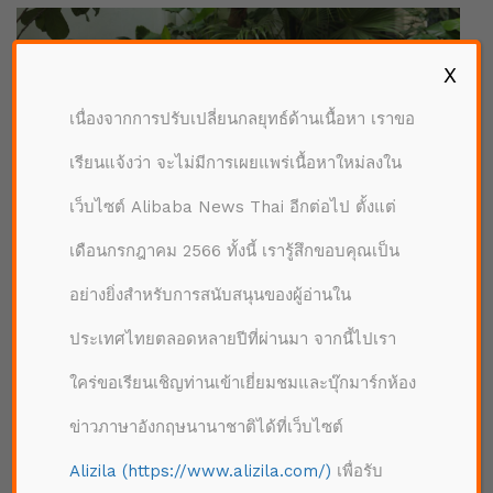
X
เนื่องจากการปรับเปลี่ยนกลยุทธ์ด้านเนื้อหา เราขอ
เรียนแจ้งว่า จะไม่มีการเผยแพร่เนื้อหาใหม่ลงใน
เว็บไซต์ Alibaba News Thai อีกต่อไป ตั้งแต่
เดือนกรกฎาคม 2566 ทั้งนี้ เรารู้สึกขอบคุณเป็น
อย่างยิ่งสำหรับการสนับสนุนของผู้อ่านใน
ผู้ขายสินค้าบนเถาเป่ากำลังหันมาขายสินค้าแฟชั่นที่หลากหลายมากขึ้นอย่าง
ประเทศไทยตลอดหลายปีที่ผ่านมา จากนี้ไปเรา
การเจาะไปที่ตลาดผู้สูงอายุ เนื่องจากความสนใจจากกลุ่มซิลเวอร์เอจเหล่านี้ยัง
คงเติบโตอย่างต่อเนื่องในตลาดออนไลน์
ใคร่ขอเรียนเชิญท่านเข้าเยี่ยมชมและบุ๊กมาร์กห้อง
ข่าวภาษาอังกฤษนานาชาติได้ที่เว็บไซต์
จากผู้บริโภคชาวจีนกว่าหนึ่งพันล้านคนที่ใช้งาน
แพลตฟอร์มของอาลีบาบาต่อปี ผู้บริโภครุ่นซิลเวอร์เอจ
Alizila (https://www.alizila.com/)
เพื่อรับ
เป็นกลุ่มที่เติบโตเร็วที่สุดในด้านของการจับจ่ายใช้สอย