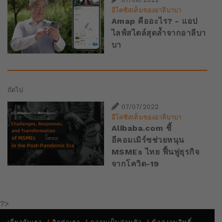
อีโคซิสเท็มของอาลีบาบา
Amap คืออะไร? - แอป
ไลฟ์สไตล์สุดล้ำจากอาลีบา
บา
ถัดไป
07/07/2022
อีโคซิสเท็มของอาลีบาบา
Alibaba.com ชี้
อีคอมเมิร์ซช่วยหนุน
MSMEs ไทย ฟื้นฟูธุรกิจ
จากโควิด-19
?>