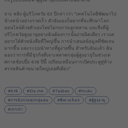
จาง หลิง ผู้บริโภควัย 63 ปีกล่าวว่า “เทคโนโลยีพัฒนาไป
ข้างหน้าอย่างรวดเร็ว ตัวฉันเองก็อยากที่จะศึกษาโลก
ออนไลน์ด้วยตัวเองโดยไม่รบกวนลูกหลาน และสิ่งที่ผู้
บริโภควัยสูงอายุอย่างฉันต้องการนั้นง่ายนิดเดียว เราแค่
อยากได้ตัวหนังสือที่ใหญ่ขึ้น การนำเสนอข้อมูลที่ชัดเจน
มากขึ้น และระบบนำทางที่ดูง่ายขึ้น สำหรับฉันแล้ว ฉัน
มองว่าการที่มีธุรกิจที่เจาะตลาดกลุ่มผู้สูงอายุในช่วงเท
ศกาลช้อปปิ้ง 6.18 ปีนี้ เปรียบเสมือนการเปิดประตูสู่ห้าง
สรรพสินค้าขนาดใหญ่เลยทีเดียว”
6.18
Ele.me
Taobao
Youku
การนับรวมทุกกลุ่มคน
ซิลเวอร์เอจ
ผู้สูงอายุ
เถาเป่า