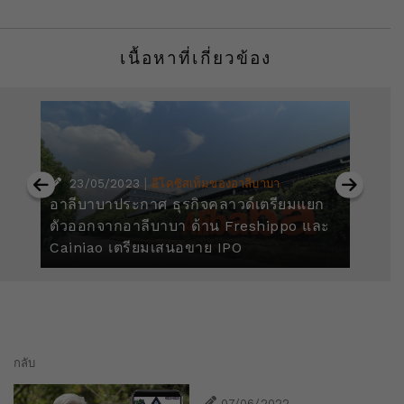
เนื้อหาที่เกี่ยวข้อง
|
23/05/2023
อีโคซิสเท็มของอาลีบาบา
ยั่ง
อาลีบาบาประกาศ ธุรกิจคลาวด์เตรียมแยก
อา
ตัวออกจากอาลีบาบา ด้าน Freshippo และ
สร
Cainiao เตรียมเสนอขาย IPO
แว
กลับ
07/06/2022