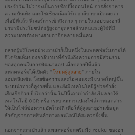
ประจำวัน ไม่ว่าจะเป็นการช้อปปิ้งออนไลน์ การสั่งอาหาร
ความบันเทิง และโซเชียลเน็ตเวิร์ก อาลีบาบาเปิดเผยว่า
เมื่อปีที่แล้ว ฟีเจอร์การเข้าถึงต่าง ๆ ภายในแอปของอาลี
บาบามีประโยชน์ต่อผู้สูงอายุหลายล้านคนและผู้ใช้ที่มี
ความบกพร่องทางสายตาอีกหลายหมื่นคน
ตลาดผู้บริโภคอย่างเถาเป่าก็เป็นหนึ่งในแพลตฟอร์มภายใต้
อีโคซิสเท็มของอาลีบาบาที่คำนึงถึงความการมีส่วนร่วม
ของทุกคนในการพัฒนาแอป เมื่อปลายปีที่แล้ว
แพลตฟอร์มได้เปิดตัว “
โหมดผู้สูงอายุ
” ภายใน
แอปพลิเคชัน โดยข้อความและไอคอนจะมีขนาดใหญ่ขึ้น
ระบบนำทางก็ดูง่ายขึ้น และยังมีเทคโนโลยีผู้ช่วยคำสั่ง
เสียงอีกด้วย ยิ่งไปกว่านั้น ในปีนี้เถาเป่ากำลังเริ่มลองใช้
เทคโนโลยี OCR หรือกระบวนการแปลงไฟล์ภาพเอกสาร
ให้เป็นไฟล์ข้อความอัตโนมัติ เพื่อให้ผู้สูงอายุอ่านข้อมูล
สำคัญจากภาพสินค้าทางออนไลน์ได้สะดวกยิ่งขึ้น
นอกจากเถาเป่าแล้ว แพลตฟอร์มสตรีมมิ่ง Youku ของอา