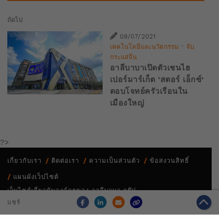
ถัดไป
09/07/2021
·
เทคโนโลยีและนวัตกรรม
จับ
กระแสจีน
อาลีบาบาเปิดตัวเชนไฮ
เปอร์มาร์เก็ต ‘สตอร์ เอ็กซ์’
ตอบโจทย์ครัวเรือนใน
เมืองใหญ่
?>
เกี่ยวกับเรา
ติดต่อเรา
ความเป็นส่วนตัว
ข้อสงวนสิทธิ์
แผนผังเว็ปไซต์
เว็บไซต์เกี่ยวกับองค์กรของ อาลีบาบา กรุ๊ป
Copyright Notice @
2026 Alibaba Group Holding Limited and/or
แชร์
its affiliates and licensors. All rights reserved