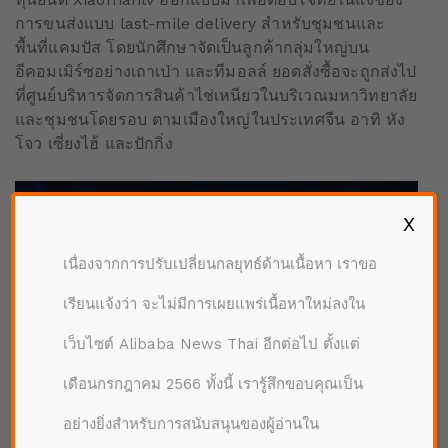
การขนส่งแบบ last-mile delivery สำหรับชุมชนและ
พื้นที่แคมปัส โดยนักศึกษาจัดเป็นลูกค้ากลุ่มใหญ่บน
อีคอมเมิร์ซอย่างเถาเป่า และทีมอลล์ ยอดสั่งซื้อจะถูกส่งไป
ที่ศูนย์บริหารจัดการสินค้าไช่เหนียวในบริเวณมหาวิทยาลัย
และชุมชนโดยรอบ ตามเมืองใหญ่ในประเทศจีน อาทิ หัง
โจว เซี่ยงไฮ้ และปักกิ่ง
X
เนื่องจากการปรับเปลี่ยนกลยุทธ์ด้านเนื้อหา เราขอ
เรียนแจ้งว่า จะไม่มีการเผยแพร่เนื้อหาใหม่ลงใน
เว็บไซต์ Alibaba News Thai อีกต่อไป ตั้งแต่
เดือนกรกฎาคม 2566 ทั้งนี้ เรารู้สึกขอบคุณเป็น
อย่างยิ่งสำหรับการสนับสนุนของผู้อ่านใน