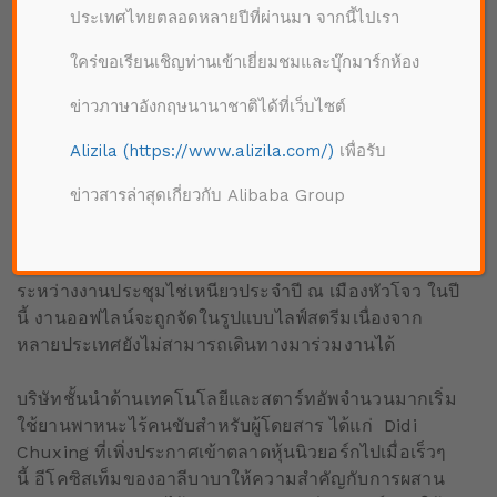
ประเทศไทยตลอดหลายปีที่ผ่านมา จากนี้ไปเรา
หลี่ เฉิง ประธานเจ้าหน้าที่ฝ่ายเทคโนโลยีของอาลีบาบา กรุ๊ป เปิดตัว
Xiaomanlvระหว่างการประชุม Global Smart Logistics เมื่อวันที่ 10
ใคร่ขอเรียนเชิญท่านเข้าเยี่ยมชมและบุ๊กมาร์กห้อง
มิถุนายน 2564 ณ เมืองหังโจว
ข่าวภาษาอังกฤษนานาชาติได้ที่เว็บไซต์
อาลีบาบาได้ร่วมกับไช่เหนียวเพื่อพัฒนาให้เทคโนโลยีการ
Alizila (https://www.alizila.com/)
เพื่อรับ
ขนส่งไร้คนขับช่วยอำนวยสะดวกชีวิตประจำวันและช่วย
ในแง่ของการทำธุรกิจ
ข่าวสารล่าสุดเกี่ยวกับ Alibaba Group
เทคโนโลยีดังกล่าวจะเป็น “เครื่องมือที่ช่วยให้เกิด
ประสิทธิภาพด้านสมาร์ทโลจิสติกส์” นายเฉิง กล่าว
ระหว่างงานประชุมไช่เหนียวประจำปี ณ เมืองหัวโจว ในปี
นี้ งานออฟไลน์จะถูกจัดในรูปแบบไลฟ์สตรีมเนื่องจาก
หลายประเทศยังไม่สามารถเดินทางมาร่วมงานได้
บริษัทชั้นนำด้านเทคโนโลยีและสตาร์ทอัพจำนวนมากเริ่ม
ใช้ยานพาหนะไร้คนขับสำหรับผู้โดยสาร ได้แก่ Didi
Chuxing ที่เพิ่งประกาศเข้าตลาดหุ้นนิวยอร์กไปเมื่อเร็วๆ
นี้ อีโคซิสเท็มของอาลีบาบาให้ความสำคัญกับการผสาน