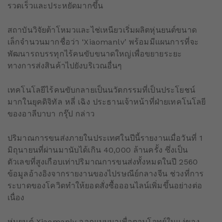
รวดเร็วและประหยัดมากขึ้น
สถาบันวิจัยต้าโหมวและไช่เหนียวเริ่มผลิตหุ่นยนต์ขนาด
เล็กจำนวนมากชื่อว่า ‘Xiaomanlv’ พร้อมมีแผนการที่จะ
พัฒนารถบรรทุกไร้คนขับขนาดใหญ่เพื่อขยายระยะ
ทางการส่งสินค้าไปยังบริเวณอื่นๆ
เทคโนโลยีไร้คนขับกลายเป็นนวัตกรรมที่เป็นประโยชน์
มากในยุคดิจิทัล หลี่ เฉิง ประธานเจ้าหน้าที่ฝ่ายเทคโนโลยี
ของอาลีบาบา กรุ๊ป กล่าว
ปริมาณการขนส่งภายในประเทศในปีนี้รายงานเมื่อวันที่ 1
มิถุนายนที่ผ่านมานับได้เกิน 40,000 ล้านครั้ง ซึ่งเป็น
ตัวเลขที่สูงเกือบเท่าปริมาณการขนส่งทั้งหมดในปี 2560
ข้อมูลอ้างอิงจากรายงานของไปรษณีย์กลางจีน ช่วงที่การ
ระบาดของโควิดทำให้ยอดสั่งซื้อออนไลน์เพิ่มขึ้นอย่างต่อ
เนื่อง
หุ่นยนต์ Xiaomanlv ออกแบบมาเพื่อตอบโจทย์ในแง่ของ