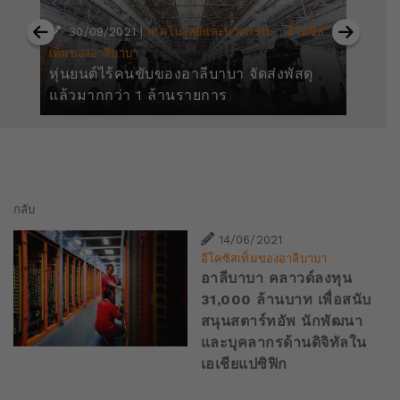
|
·
30/09/2021
เทคโนโลยีและนวัตกรรม
อีโคซิส
เท็
หุ
เท็มของอาลีบาบา
หุ่นยนต์ไร้คนขับของอาลีบาบา จัดส่งพัสดุ
อี
แล้วมากกว่า 1 ล้านรายการ
de
กลับ
14/06/2021
อีโคซิสเท็มของอาลีบาบา
อาลีบาบา คลาวด์ลงทุน
31,000 ล้านบาท เพื่อสนับ
สนุนสตาร์ทอัพ นักพัฒนา
และบุคลากรด้านดิจิทัลใน
เอเชียแปซิฟิก