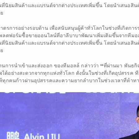
ที่นิยมสินค้าและแบรนด์จากต่างประเทศเพิ่มขึ้น โดยนำเสนอสินค้
ทย
รการอย่างรอบด้าน เพื่อสนับสนุนผู้ค้าทั่วโลกในช่วงที่เกิดก
ลตฟอร์มซื้อขายออนไลน์ที่อาลีบาบาพัฒนาเพิ่มเติมขึ้นจากทีมอล
ที่นิยมสินค้าและแบรนด์จากต่างประเทศเพิ่มขึ้น โดยนำเสนอสินค้
ทย
ไปด้านการนำเข้าและส่งออก ของทีมอลล์ กล่าวว่า
“
ที่ผ่านมา พันธก
จได้อย่างสะดวกจากทุกแห่งทั่วโลก ดังนั้นในช่วงที่เกิดอุปสรรค
ิมให้ทุกคนก้าวผ่านอุปสรรคและความยากลำบากในช่วงเวลาที่ท้าทาย