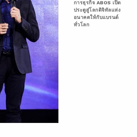
การธุรกิจ ABOS เปิด
ประตูสู่โลกดิจิทัลแห่ง
อนาคตให้กับแบรนด์
ทั่วโลก