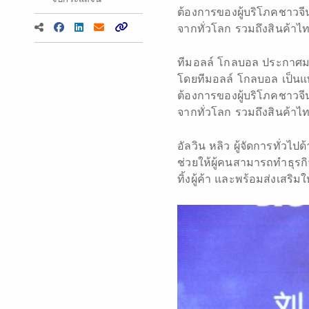
ต้องการของผู้บริโภคชาวจีน
จากทั่วโลก รวมถึงสินค้าไ
ทีมอลล์ โกลบอล ประกาศมาต
โดยทีมอลล์ โกลบอล เป็นแพ
ต้องการของผู้บริโภคชาวจีน
จากทั่วโลก รวมถึงสินค้าไ
อัลวิน หลิว ผู้จัดการทั่ว
ช่วยให้ผู้คนสามารถทำธุรกิ
ทิ้งผู้ค้า และพร้อมส่งเสร