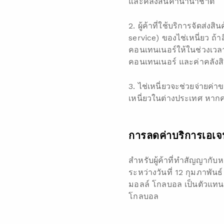
และคลังสินค้านานาชาติ
2. ผู้ค้าที่ใช้บริการจัดส่
service) ของไช่เหนี่ยว ถ้า
คอนเทนเนอร์ให้ในช่วงเวลาดั
คอนเทนเนอร์ และค่าคลังส
3. ไช่เหนี่ยวจะช่วยจ่ายค่า
เหนี่ยวในต่างประเทศ หากค่า
การลดค่าบริการเอเจน
สำหรับผู้ค้าที่ทำสัญญากับ
ระหว่างวันที่ 12 กุมภาพันธ
มอลล์ โกลบอล เป็นตัวแทนข
โกลบอล