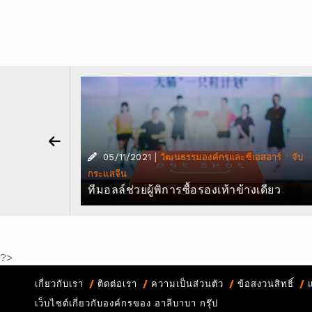
·
สอาร์
|
·
05/11/2021
วัฒนธรรมองค์กรและซีเอสอาร์
จับ
้ช่วย
กระแสจีน
ทีมอลล์ช่วยผู้พิการซื้อรองเท้าข้างเดียว
?>
เกี่ยวกับเรา
ติดต่อเรา
ความเป็นส่วนตัว
ข้อสงวนสิทธิ์
เว็บไซต์เกี่ยวกับองค์กรของ อาลีบาบา กรุ๊ป