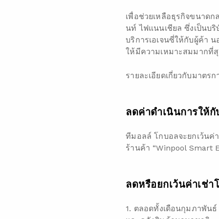
เพื่อช่วยเหลือธุรกิจขนา
นท์ ไฟแนนเชียล ซึ่งเป็นบ
บริการเอเจนซี่ให้กับผู้ค้า
ให้มีความเหมาะสมมากที่ส
รายละเอียดเกี่ยวกับมาตรกา
ลดค่าดำเนินการให้กับผ
ทีมอลล์ โกบอลจะยกเว้นค่าบร
ร้านค้า “Winpool Smart Ed
ลดหรือยกเว้นค่าเช่าโ
1. ตลอดทั้งเดือนกุมภาพันธ์