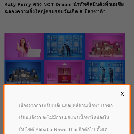
Katy Perry ควง NCT Dream นำทัพศิลปินดังทั่วเอเชีย
ฉลองความยิ่งใหญ่ครบรอบวันเกิด 9 ปีลาซาด้า
X
เนื่องจากการปรับเปลี่ยนกลยุทธ์ด้านเนื้อหา เราขอ
เรียนแจ้งว่า จะไม่มีการเผยแพร่เนื้อหาใหม่ลงใน
|
14/12/2020
อาลีบาบาในประเทศไทย
เว็บไซต์ Alibaba News Thai อีกต่อไป ตั้งแต่
ลาซาด้า ดันผู้ขายยอดพุ่งต่อเนื่อง ด้วยแคมเปญ