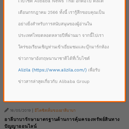
เว็บไซต์ Alibaba News Thai อีกต่อไป ตั้งแต่
เดือนกรกฎาคม 2566 ทั้งนี้ เรารู้สึกขอบคุณเป็น
ค้นหาใหม่
รีเซ็ต
อย่างยิ่งสำหรับการสนับสนุนของผู้อ่านใน
ประเทศไทยตลอดหลายปีที่ผ่านมา จากนี้ไปเรา
ใคร่ขอเรียนเชิญท่านเข้าเยี่ยมชมและบุ๊กมาร์กห้อง
ข่าวภาษาอังกฤษนานาชาติได้ที่เว็บไซต์
Alizila (https://www.alizila.com/)
เพื่อรับ
ข่าวสารล่าสุดเกี่ยวกับ Alibaba Group
|
16/05/2019
อีโคซิสเท็มของอาลีบาบา
อาลีบาบารักษามาตรฐานด้านการคุ้มครองทรัพย์สินทาง
ปัญญาออนไลน์