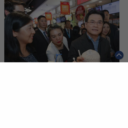
|
·
09/11/2019
จับกระแสจีน
อาลีบาบาในประเทศไทย
รองนายกฯ เข้าชมเฟรชชิปโปร้านค้านิวรีเทลในเครืออา
ลีบาบา สำรวจสินค้าไทยระหว่างเยือนเซี่ยงไฮ้