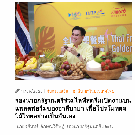
|
·
11/06/2020
จับกระแสจีน
อาลีบาบาในประเทศไทย
รองนายกรัฐมนตรีร่วมไลฟ์สตรีมเปิดงานบน
แพลตฟอร์มของอาลีบาบา เพื่อโปรโมทผล
ไม้ไทยอย่างเป็นกันเอง
นายจุรินทร์ ลักษณวิศิษฎ์ รองนายกรัฐมนตรีและร...