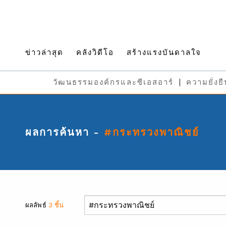
ข่าวล่าสุด
คลังวิดีโอ
สร้างแรงบันดาลใจ
วัฒนธรรมองค์กรและซีเอสอาร์
ความยั่งย
ผลการค้นหา -
#กระทรวงพาณิชย์
ผลลัพธ์
3 ชิ้น