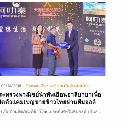
|
·
09/10/2018
จับกระแสจีน
อาลีบาบาในประเทศไทย
ระทรวงพาณิชย์นำทัพเยือนอาลีบาบาเพื่อ
ปิดตัวแคมเปญขายข้าวไทยผ่านทีมอลล์
รเปิดตัวผลิตภัณฑ์ข้าวไทยเกรดพิเศษในทีมอลล์ เป็นส...