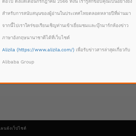
ต่อไป ตั้งแต่เดือนกรกฎาคม 2566 ทั้งนี้ เรารู้สึกขอบคุณเป็นอย่างยิ่ง
Error Code:
VIDEO_CLOU
สำหรับการสนับสนุนของผู้อ่านในประเทศไทยตลอดหลายปีที่ผ่านมา
Session ID:
2026-0
ID:
vjs_video_3
จากนี้ไปเราใคร่ขอเรียนเชิญท่านเข้าเยี่ยมชมและบุ๊กมาร์กห้องข่าว
ภาษาอังกฤษนานาชาติได้ที่เว็บไซต์
Alizila (https://www.alizila.com/)
เพื่อรับข่าวสารล่าสุดเกี่ยวกับ
Alibaba Group
วน์โหลด
ดาวน
แผนผังเว็ปไซต์