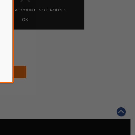
D_ERR_ACCOUNT_NOT_FOUND
8-08:51aec084a17b8b21663f3f2d
Player Element
OK
์โหลด