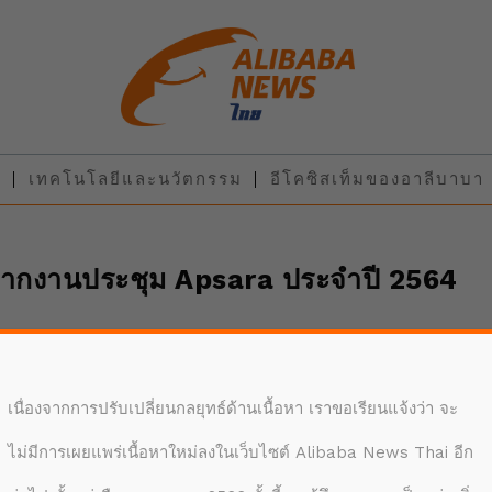
น
เทคโนโลยีและนวัตกรรม
อีโคซิสเท็มของอาลีบาบา
จากงานประชุม Apsara ประจำปี 2564
This
is
เนื่องจากการปรับเปลี่ยนกลยุทธ์ด้านเนื้อหา เราขอเรียนแจ้งว่า จะ
a
The Video 
modal
ไม่มีการเผยแพร่เนื้อหาใหม่ลงในเว็บไซต์ Alibaba News Thai อีก
found.
window.