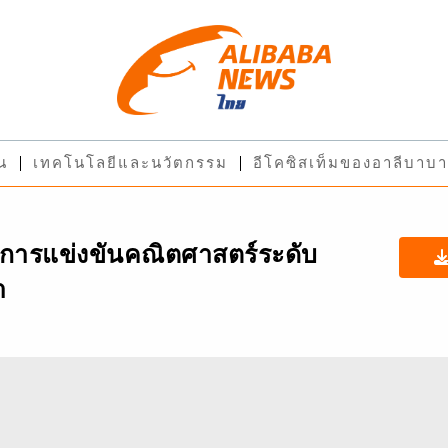
ืน
เทคโนโลยีและนวัตกรรม
อีโคซิสเท็มของอาลีบาบา
ว การแข่งขันคณิตศาสตร์ระดับ
า