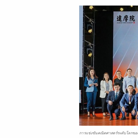
การแข่งขันคณิตศาสตร์ระดับโลกของอาล