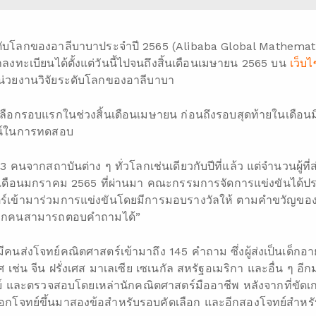
ับโลกของอาลีบาบาประจำปี 2565 (Alibaba Global Mathematic
ถลงทะเบียนได้ตั้งแต่วันนี้ไปจนถึงสิ้นเดือนเมษายน 2565 บน
เว็บ
หน่วยงานวิจัยระดับโลกของอาลีบาบา
ดเลือกรอบแรกในช่วงสิ้นเดือนเมษายน ก่อนถึงรอบสุดท้ายในเดือนม
น์ในการทดสอบ
33 คนจากสถาบันต่าง ๆ ทั่วโลกเช่นเดียวกับปีที่แล้ว แต่จำนวนผู้ที่ส่
ื่อเดือนมกราคม 2565 ที่ผ่านมา คณะกรรมการจัดการแข่งขันได้ประ
์เข้ามาร่วมการแข่งขันโดยมีการมอบรางวัลให้ ตามคำขวัญของกา
ทุกคนสามารถตอบคำถามได้”
ีคนส่งโจทย์คณิตศาสตร์เข้ามาถึง 145 คำถาม ซึ่งผู้ส่งเป็นเด็กอายุ 
่น จีน ฝรั่งเศส มาเลเซีย เซเนกัล สหรัฐอเมริกา และอื่น ๆ อีกม
ย์ และตรวจสอบโดยเหล่านักคณิตศาสตร์มืออาชีพ หลังจากที่ขัดเก
เลือกโจทย์ขึ้นมาสองข้อสำหรับรอบคัดเลือก และอีกสองโจทย์สำ