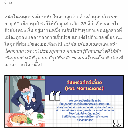
ข้าง
หนึ่งในเหตุการณ์ประทับในจากลูกค้า คือเมื่อคู่สามีภรรยา
อายุ 60 เลือกชุดโชวยี่ให้กับลูกสาววัย
29
ที่กำลังจะจากไป
ด้วยโรคมะเร็ง อยู่มาวันหนึ่ง เหรินได้รับรูปถ่ายของลูกสาวที่
แม้จะดูอ่อนแอจากอาการเจ็บป่วย แต่แฝงไปด้วยรอยยิ้มขณะ
ใส่ชุดที่พ่อแม่ของเธอเลือกให้
แม้พ่อแม่ของเธอจะยังเศร้า
โศกจากการจากไปของลูกสาว พวกเขารู้สึกสบายใจที่ได้ทำ
เพื่อลูกอย่างดีที่สุดและมีรูปที่ระลึกของเธอในชุด
โชวยี่ ก่อนที่
เธอจะจากโลกนี้ไป