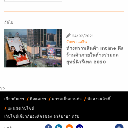
ถัดไป
24/02/2021
จับกระแสจีน
ห้างสรรพสินค้า Intime ดึง
ร้านค้าภายในห้างร่วมกล
ยุทธ์นิวรีเทล 2020
?>
เกี่ยวกับเรา
ติดต่อเรา
ความเป็นส่วนตัว
ข้อสงวนสิทธิ์
แผนผังเว็ปไซต์
เว็บไซต์เกี่ยวกับองค์กรของ อาลีบาบา กรุ๊ป
Copyright Notice @
2026 Alibaba Group Holding Limited and/or
แชร์