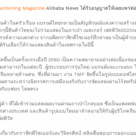
sitioning Magazine
Alibaba News ได้รับอนุญาตให้เผยแพร่ต่
งสินค้าในครัวเรือน แบรนด์ไทยกลายเป็นสัญลักษณ์แห่งความสร้างสร
วๆนี้สินค้าไทยจะไปร่วมแสดงในเถาเป่า เมคเกอร์ เฟสติวัล2020เ
ค์ความแตกต่าง จากอดีตกราฟิกดีไซเนอร์ที่กลายมาเป็นผู้ค้าบนเถ
รับเลือกให้ร่วมแสดงสินค้าในเทศกาลในปีนี้
จัดขึ้นเป็นครั้งแรกเมื่อปี 2560 เป็นความพยายามอย่างต่อเนื่องของ
ามสามารถในแต่ละปี ผู้ประกอบการรุ่นใหม่ แบรนด์และcreator ได
ิโภคจีนหลายล้านคน ซึ่งที่ผ่านมา งาน TMF จัดขึ้นในรูปแบบออฟไลน
ผสานระหว่างนิทรรศการเสมือนจริงกับการจัดแสดงผ่านโร้ดทริปไ
คุยกับแฟนๆ โดยตรง
นผู้ค้า ที่ได้เข้าร่วมแสดงผลงานผ่านเถาเป่าโกลบอล ซึ่งเป็นแพลต
าจากต่างประเทศ และสินค้ารูปแบบใหม่มาจำหน่ายให้กับผู้บริโภคจี
สติวัล
ี่ยวกับกราฟิกดีไซเนอร์และวิจิตรศิลป์ หลินชื่นชอบการออกแบบ