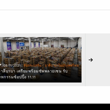
28/06/2
|
·
09/11/2021
จับกระแสจีน
อาลีบาบาในประเทศไทย
ประเทศไทย
อาลีบาบา เตรียมพร้อมซัพพลายเชน รับ
มหกรรมช้อ
หกรรมช้อปปิ้ง 11.11
งดงาม แบ