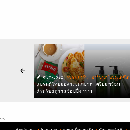
|
·
ในประเทศไทย
01/11/2022
จับกระแสจีน
อาลีบาบาในประเทศไท
ับสนุน
แบรนด์ไทยมองกระแสบวก เตรียมพร้อม
สำหรับฤดูกาลช้อปปิ้ง 11.11
?>