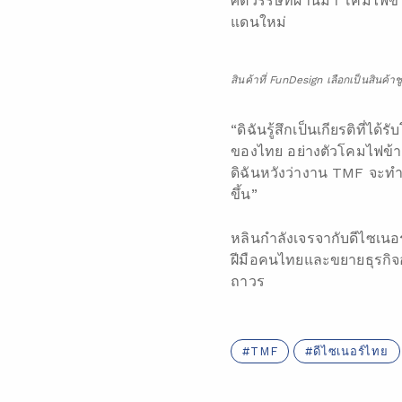
ศตวรรษที่ผ่านมา โคมไฟข้าง
แดนใหม่
สินค้าที่ FunDesign เลือกเป็นสินค
“ดิฉันรู้สึกเป็นเกียรติที
ของไทย อย่างตัวโคมไฟข้างเต
ดิฉันหวังว่างาน TMF จะทำ
ขึ้น”
หลินกำลังเจรจากับดีไซเนอ
ฝีมือคนไทยและขยายธุรกิจ
ถาวร
TMF
ดีไซเนอร์ไทย