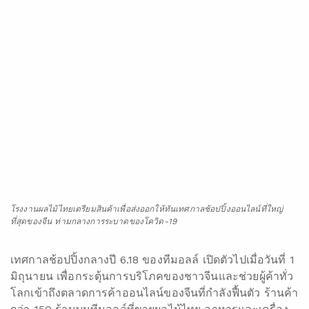
ที่สุดของจีน ท่ามกลางการระบาดของโควิด-19
เทศกาลช้อปปิ้งกลางปี 6.18 ของทีมอลล์ เปิดตัวไปเมื่อวันที่ 1
มิถุนายน เพื่อกระตุ้นการบริโภคของชาวจีนและช่วยผู้ค้าทั่ว
โลกเข้าถึงตลาดการค้าออนไลน์ของจีนที่กำลังฟื้นตัว ร้านค้า
กว่า 150 ร้านบนทีมอลล์ที่ขายผลไม้ไทย อาหารและเครื่อง
ดื่ม เข้าร่วมแคมเปญช้อปปิ้ง 20 วัน ที่ผู้บริโภคจีนเฝ้ารอ
อย่างตื่นตาตื่นใจ
ร้านค้าแฟล็กชิพบนทีมอลล์
จัดตั้งโดย DITP เปิดตัวเมื่อเดือน
พฤศจิกายน 2562 เป็นตัวแทนประเทศไทยเพื่อขายสินค้าเป็น
ครั้งแรก ร้านค้าแห่งนี้และร้านค้าอีก 9 แห่งที่จัดตั้งโดย
องค์กรรัฐ อาทิ สิงค์โปร์ นิวซีแลนด์ ฮอลแลนด์ รัสเซีย
เป็นต้น เป็นช่องทางให้ประเทศทั่วโลกเข้าถึงตลาดผู้บริโภค
จีนบนมาร์เก็ตเพลสของอาลีบาบากว่า 700 ล้านราย