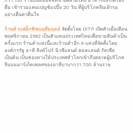
ร้านค้าแฟล็กชิพบนทีมอลล์ ก่อตั้งโดย DITP เปิดตัวไปเมื่อตอนนายจุรินทร์ ลักษณ
วิศิษฎ์ รองนายกรัฐมนตรีและรัฐมนตรีว่าการกระทรวงพาณิชย์เดินทางไปเยือนจีน
ในเดือนพฤศจิกายน 2562
ผู้นำเข้าและส่งออกอาหารสดทั่วโลกต่างได้รับผลกระทบจาก
การระบาดของโควิด-19 อย่างไรก็ตามทุเรียนไทยยังได้รับ
การตอบรับที่ดีในหมู่ผู้บริโภคจีน แม้ในช่วงวิกฤต ข้อมูลจาก
กระทรวงพาณิชย์ชี้ว่าประเทศจีนเป็นตลาดสำคัญอันดับต้นๆ
ของไทยที่นำเข้าทุเรียน ในช่วงไตรมาสแรกของปีนี้ คิดเป็น