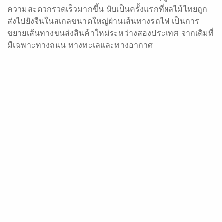
ทางรถไฟสายใหม่ถูกสร้างขึ้นเพื่ออำนวยความสะดวกด้านการขนส่งจาก
ประเทศไทยไปยังจีน สินค้าผลไม้ประจำฤดูกาลที่ขายในเทศกาลช้อปปิ้งกลางปี
6.18 ของทีมอลล์ จะถูกส่งผ่านเส้นทางนี้
Covid-19
DITP
กระทรวงพาณิชย์
ทีมอลล์
ทีมอลล์โกลบอล
ทุเรียน
มังคุด
อาหารสด
เถาเป่าไลฟ์
เทศกาลช้อปปิ้งกลางปี6.18
เฟรชฮิปโป