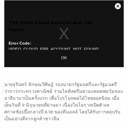
This
Close
is
Moda
a
Dialo
The Video Cloud account was not
modal
found.
window.
Error Code:
VIDEO_CLOUD_ERR_ACCOUNT_NOT_FOUND
Session ID:
2026-08-10:a689a5dbf3f2aaf25b723c1b
Player Element ID:
OK
vjs_video_3
นายจุรินทร์ ลักษณวิศิษฎ์ รองนายกรัฐมนตรีและรัฐมนตรี
ว่าการกระทรวงพาณิชย์ ร่วมไลฟ์สตรีมผ่านแพลตฟอร์มของ
อาลีบาบาเป็นครั้งแรก เพื่อโปรโมทผลไม้ไทยยอดนิยม เมื่อ
เย็นวันที่ 9 มิถุนายนที่ผ่านมา เนื่องในโอกาสเปิดตัวเท
ศกาลช้อปปิ้งกลางปี 6.18 ของทีมอลล์ โดยได้รับการตอบรับ
เป็นอย่างดีจากลูกค้าชาวจีน