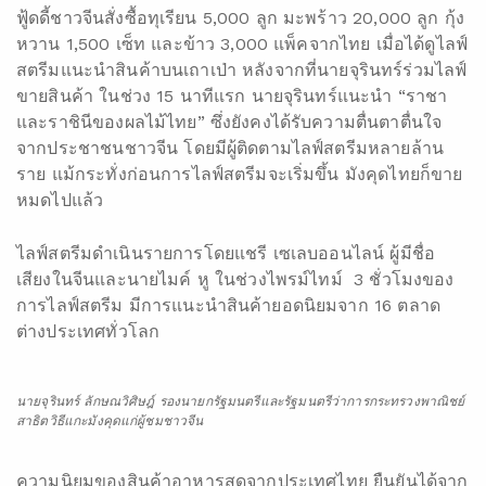
ฟู้ดดี้ชาวจีนสั่งซื้อทุเรียน 5,000 ลูก มะพร้าว 20,000 ลูก กุ้ง
หวาน 1,500 เซ็ท และข้าว 3,000 แพ็คจากไทย เมื่อได้ดูไลฟ์
สตรีมแนะนำสินค้าบนเถาเป่า หลังจากที่นายจุรินทร์ร่วมไลฟ์
ขายสินค้า ในช่วง 15 นาทีแรก นายจุรินทร์แนะนำ “ราชา
และราชินีของผลไม้ไทย” ซึ่งยังคงได้รับความตื่นตาตื่นใจ
จากประชาชนชาวจีน โดยมีผู้ติดตามไลฟ์สตรีมหลายล้าน
ราย แม้กระทั่งก่อนการไลฟ์สตรีมจะเริ่มขึ้น มังคุดไทยก็ขาย
หมดไปแล้ว
ไลฟ์สตรีมดำเนินรายการโดยแชรี เซเลบออนไลน์ ผู้มีชื่อ
เสียงในจีนและนายไมค์ หู ในช่วงไพรม์ไทม์ 3 ชั่วโมงของ
การไลฟ์สตรีม มีการแนะนำสินค้ายอดนิยมจาก 16 ตลาด
ต่างประเทศทั่วโลก
นายจุรินทร์ ลักษณวิศิษฎ์ รองนายกรัฐมนตรีและรัฐมนตรีว่าการกระทรวงพาณิชย์
สาธิตวิธีแกะมังคุดแก่ผู้ชมชาวจีน
ความนิยมของสินค้าอาหารสดจากประเทศไทย ยืนยันได้จาก